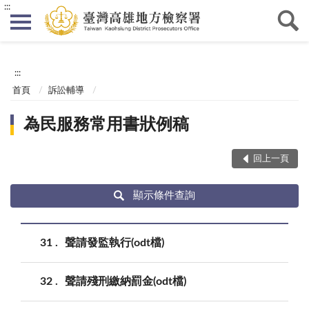
:::
:::
首頁
訴訟輔導
為民服務常用書狀例稿
回上一頁
顯示條件查詢
31
聲請發監執行(odt檔)
32
聲請殘刑繳納罰金(odt檔)