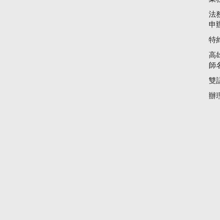
法
申
特
高
師
雙
辦