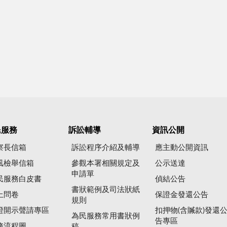
民服務
訴訟輔導
資訊公開
察長信箱
訴訟程序介紹及輔導
應主動公開資訊
風檢舉信箱
參觀本署相關規定及
公示送達
申請單
民服務白皮書
偵結公告
書狀範例及司法狀紙
上問卷
保證金發還公告
規則
證開示聲請專區
扣押物(含贓款)發還
為民服務常用書狀例
告專區
務流程圖
稿