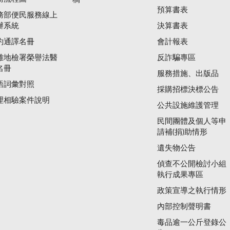
預算書表
務部便民服務線上
辦系統
決算書表
約通譯名冊
會計報表
雄地檢署榮譽法醫
反詐騙專區
名冊
服務措施、出版品
語詞彙對照
採購招標決標公告
理相驗案件說明
公共設施維護管理
民間團體及個人等申
請補(捐)助情形
遺失物公告
偵查不公開檢討小組
執行成果專區
政策宣導之執行情形
內部控制聲明書
毒品逾一公斤登錄公