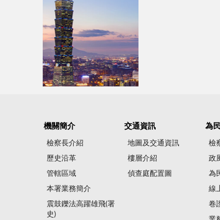
機關簡介
交通資訊
為
檢察長介紹
地圖及交通資訊
檢
歷史沿革
樓層介紹
政
管轄區域
偵查庭配置圖
為
本署業務簡介
線
震鼓鑠法高躍雄飛(署
卷
史)
業