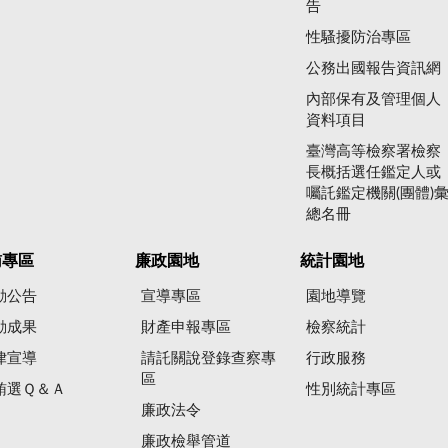
告
性騷擾防治專區
公務出國報告資訊網
內部保有及管理個人
資料項目
臺灣高等檢察署檢察
長概括選任鑑定人或
囑託鑑定機關(團體)
總名冊
賄專區
廉政園地
統計園地
動公告
宣導專區
園地導覽
動成果
財產申報專區
檢察統計
律宣導
請託關說登錄查察專
行政服務
區
賄選Ｑ＆Ａ
性別統計專區
廉政法令
廉政檢舉管道