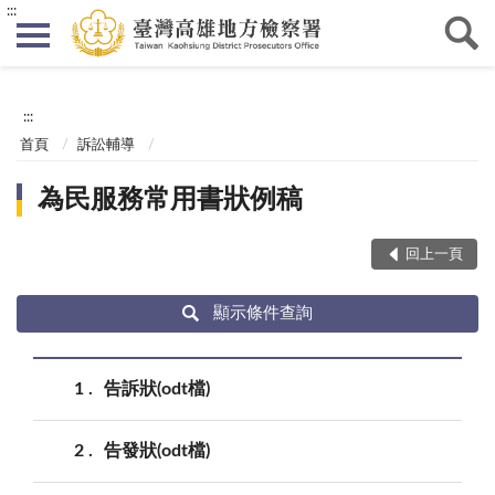
:::
:::
首頁
訴訟輔導
為民服務常用書狀例稿
回上一頁
顯示條件查詢
1
告訴狀(odt檔)
2
告發狀(odt檔)