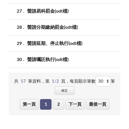
27
聲請易科罰金(odt檔)
28
聲請分期繳納罰金(odt檔)
29
聲請延期、停止執行(odt檔)
30
聲請囑託執行(odt檔)
共
57
筆資料，第
1/2
頁，
每頁顯示筆數
筆
確定
第一頁
1
2
下一頁
最後一頁