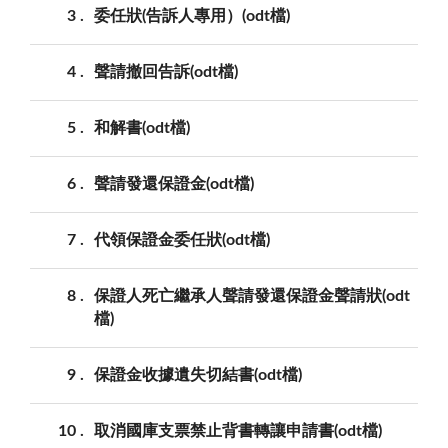
3
委任狀(告訴人專用）(odt檔)
4
聲請撤回告訴(odt檔)
5
和解書(odt檔)
6
聲請發還保證金(odt檔)
7
代領保證金委任狀(odt檔)
8
保證人死亡繼承人聲請發還保證金聲請狀(odt
檔)
9
保證金收據遺失切結書(odt檔)
10
取消國庫支票禁止背書轉讓申請書(odt檔)