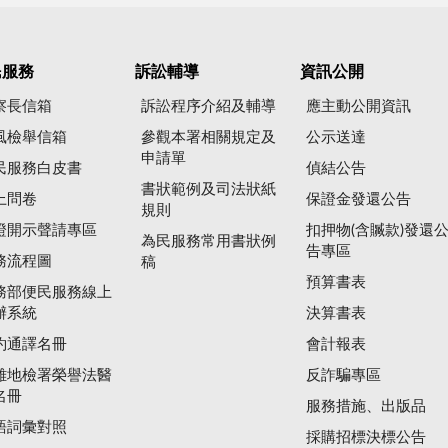
民服務
訴訟輔導
資訊公開
察長信箱
訴訟程序介紹及輔導
應主動公開資訊
風檢舉信箱
參觀本署相關規定及
公示送達
申請單
民服務白皮書
偵結公告
書狀範例及司法狀紙
上問卷
保證金發還公告
規則
證開示聲請專區
扣押物(含贓款)發還
為民服務常用書狀例
告專區
務流程圖
稿
預算書表
務部便民服務線上
辦系統
決算書表
約通譯名冊
會計報表
雄地檢署榮譽法醫
反詐騙專區
名冊
服務措施、出版品
語詞彙對照
採購招標決標公告