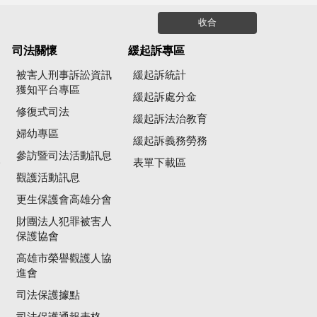
收合
司法關懷
緩起訴專區
被害人刑事訴訟資訊
緩起訴統計
獲知平台專區
緩起訴處分金
修復式司法
緩起訴法治教育
婦幼專區
緩起訴義務勞務
參訪暨司法活動訊息
公
表單下載區
觀護活動訊息
更生保護會高雄分會
財團法人犯罪被害人
保護協會
高雄市榮譽觀護人協
進會
司法保護據點