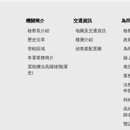
機關簡介
交通資訊
為
檢察長介紹
地圖及交通資訊
檢
歷史沿革
樓層介紹
政
管轄區域
偵查庭配置圖
為
本署業務簡介
線
震鼓鑠法高躍雄飛(署
卷
史)
業
法
申
特
高
師
雙