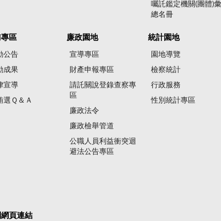
囑託鑑定機關(團體)
總名冊
賄專區
廉政園地
統計園地
動公告
宣導專區
園地導覽
動成果
財產申報專區
檢察統計
律宣導
請託關說登錄查察專
行政服務
區
賄選Ｑ＆Ａ
性別統計專區
廉政法令
廉政檢舉管道
公職人員利益衝突迴
避法公告專區
關網頁連結