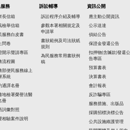
民服務
訴訟輔導
資訊公開
察長信箱
訴訟程序介紹及輔導
應主動公開資訊
風檢舉信箱
參觀本署相關規定及
公示送達
申請單
民服務白皮書
偵結公告
書狀範例及司法狀紙
上問卷
保證金發還公告
規則
證開示聲請專區
扣押物(含贓款)發還
為民服務常用書狀例
告專區
務流程圖
稿
預算書表
務部便民服務線上
辦系統
決算書表
約通譯名冊
會計報表
雄地檢署榮譽法醫
反詐騙專區
名冊
服務措施、出版品
語詞彙對照
採購招標決標公告
理相驗案件說明
公共設施維護管理