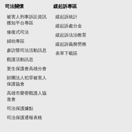
司法關懷
緩起訴專區
被害人刑事訴訟資訊
緩起訴統計
獲知平台專區
緩起訴處分金
修復式司法
緩起訴法治教育
婦幼專區
緩起訴義務勞務
參訪暨司法活動訊息
公
表單下載區
觀護活動訊息
更生保護會高雄分會
財團法人犯罪被害人
保護協會
高雄市榮譽觀護人協
進會
司法保護據點
司法保護通報表格