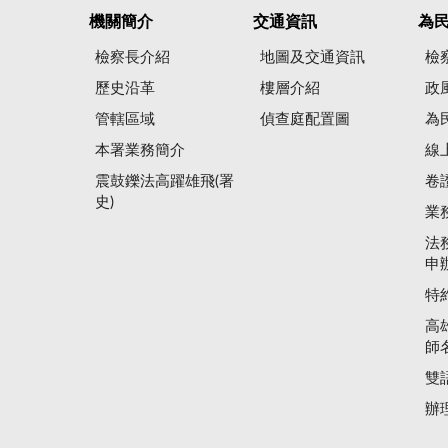
機關簡介
交通資訊
為
檢察長介紹
地圖及交通資訊
檢
歷史沿革
樓層介紹
政
管轄區域
偵查庭配置圖
為
本署業務簡介
線
震鼓鑠法高躍雄飛(署
卷
史)
業
法
申
特
高
師
雙
辦