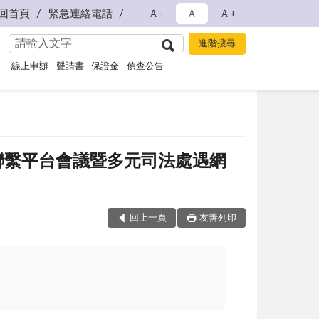
回首頁
緊急連絡電話
Ａ-
Ａ
Ａ+
線上申辦
聲請書
保證金
偵查公告
制聯繫平台會議暨多元司法處遇網
回上一頁
友善列印