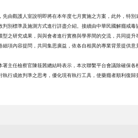
由觀護人室說明即將在本年度七月實施之方案，此外，特別邀
效判別標準及施測方式進行詳盡介紹。接續由中華民國解癮戒毒
模型之研究成果，與與會者進行實務與學界間的交流，共同提升
卷細項內容提問，共同集思廣益，依各自相異的專業背景提供意
主任檢察官陳筱茜總結時表示，本次聯繫平台會議除確保各機
對執行成效判準之思考，優化現有執行工具，使藥癮者順利復歸