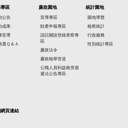
賄專區
廉政園地
統計園地
動公告
宣導專區
園地導覽
動成果
財產申報專區
檢察統計
律宣導
請託關說登錄查察專
行政服務
區
賄選Ｑ＆Ａ
性別統計專區
廉政法令
廉政檢舉管道
公職人員利益衝突迴
避法公告專區
關網頁連結