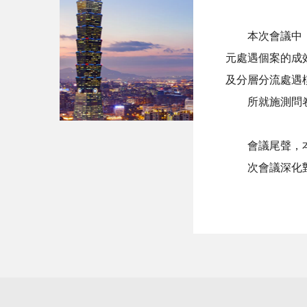
本次會議中，先
元處遇個案的成
及分層分流處遇
所就施測問
會議尾聲，本署
次會議深化