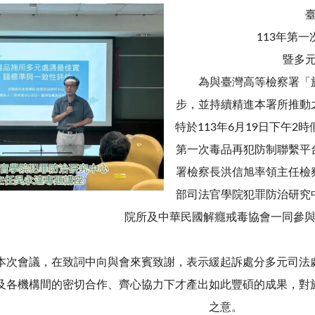
113年第
暨多
為與臺灣高等檢察署「施
步，並持續精進本署所推動
特於113年6月19日下午2
第一次毒品再犯防制聯繫平
署檢察長洪信旭率領主任檢
部司法官學院犯罪防治研究
院所及中華民國解癮戒毒協會一同參
會議，在致詞中向與會來賓致謝，表示緩起訴處分多元司法處
及各機構間的密切合作、齊心協力下才產出如此豐碩的成果，對
之意。