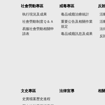
社會勞動專區
戒毒專區
反
執行現況及成果
毒品戒癮治療統計
活
社會勞動制度Ｑ＆Ａ
重要公告及相關作業
活
規定
易服社會勞動相關申
法
請表
毒品戒癮訊息及成果
反
文史專區
法律宣導
相
史實檔案歷史進程