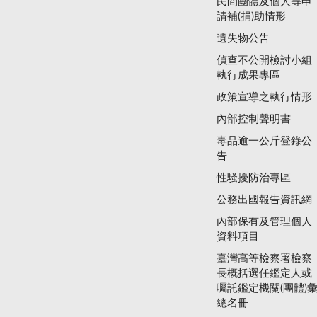
民間團體及個人等申
請補(捐)助情形
遺失物公告
偵查不公開檢討小組
執行成果專區
政策宣導之執行情形
內部控制聲明書
毒品逾一公斤登錄公
告
性騷擾防治專區
公務出國報告資訊網
內部保有及管理個人
資料項目
臺灣高等檢察署檢察
長概括選任鑑定人或
囑託鑑定機關(團體)
總名冊