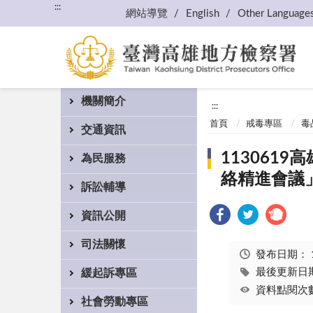
:::
網站導覽
English
Other Language
機關簡介
:::
首頁
戒毒專區
毒
交通資訊
113061
為民服務
絡精進會議
訴訟輔導
資訊公開
司法關懷
發布日期：
最後更新日期：
緩起訴專區
資料點閱次數
社會勞動專區