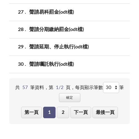
27
聲請易科罰金(odt檔)
28
聲請分期繳納罰金(odt檔)
29
聲請延期、停止執行(odt檔)
30
聲請囑託執行(odt檔)
共
57
筆資料，第
1/2
頁，
每頁顯示筆數
筆
確定
第一頁
1
2
下一頁
最後一頁