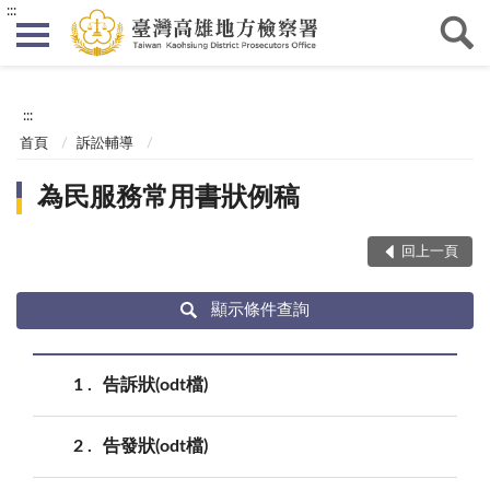
:::
:::
首頁
訴訟輔導
為民服務常用書狀例稿
回上一頁
顯示條件查詢
1
告訴狀(odt檔)
2
告發狀(odt檔)