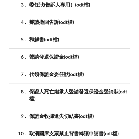
3
委任狀(告訴人專用）(odt檔)
4
聲請撤回告訴(odt檔)
5
和解書(odt檔)
6
聲請發還保證金(odt檔)
7
代領保證金委任狀(odt檔)
8
保證人死亡繼承人聲請發還保證金聲請狀(odt
檔)
9
保證金收據遺失切結書(odt檔)
10
取消國庫支票禁止背書轉讓申請書(odt檔)