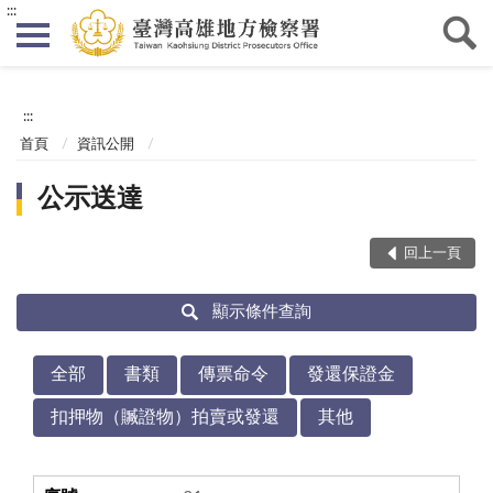
:::
:::
首頁
資訊公開
公示送達
回上一頁
顯示條件查詢
全部
書類
傳票命令
發還保證金
扣押物（贓證物）拍賣或發還
其他