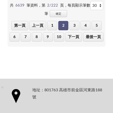
共
6639
筆資料，第
2/222
頁，
每頁顯示筆數
筆
確定
第一頁
上一頁
1
2
3
4
5
6
7
8
9
10
下一頁
最後一頁
:::
地址：801763 高雄市前金區河東路188
號