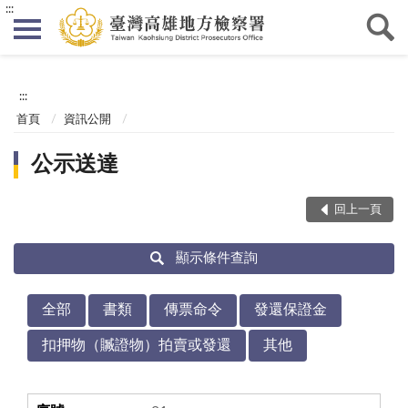
:::
:::
首頁
資訊公開
公示送達
回上一頁
顯示條件查詢
全部
書類
傳票命令
發還保證金
扣押物（贓證物）拍賣或發還
其他