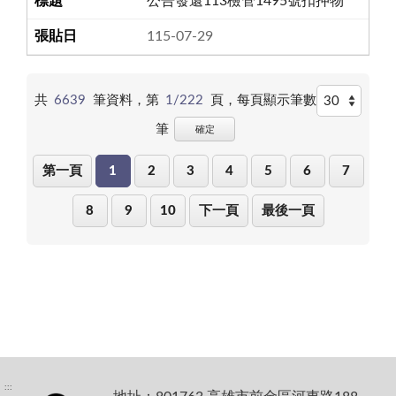
公告發還113檢管1495號扣押物
115-07-29
共
6639
筆資料，第
1/222
頁，
每頁顯示筆數
筆
確定
第一頁
1
2
3
4
5
6
7
8
9
10
下一頁
最後一頁
:::