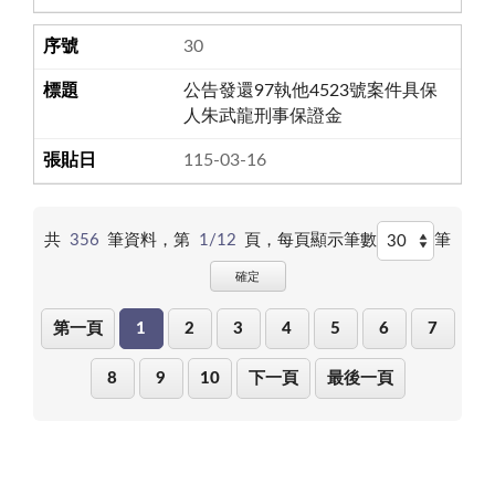
30
公告發還97執他4523號案件具保
人朱武龍刑事保證金
115-03-16
共
356
筆資料，第
1/12
頁，
每頁顯示筆數
筆
確定
第一頁
1
2
3
4
5
6
7
8
9
10
下一頁
最後一頁