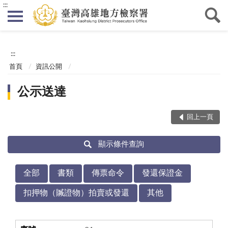
:::
:::
首頁
資訊公開
公示送達
回上一頁
顯示條件查詢
全部
書類
傳票命令
發還保證金
扣押物（贓證物）拍賣或發還
其他