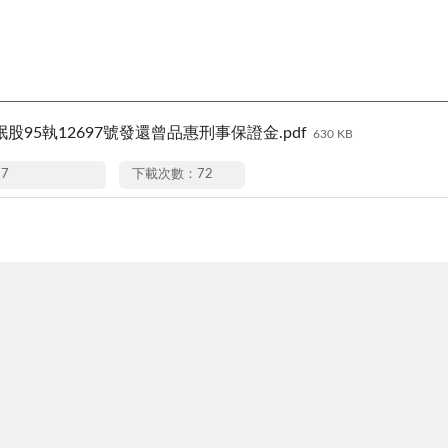
27岷股95執12697號發還曾品惠刑事保證金.pdf
630 KB
27
下載次數：72