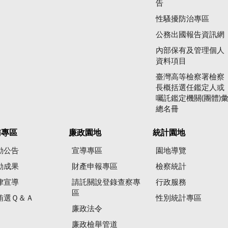
告
性騷擾防治專區
公務出國報告資訊網
內部保有及管理個人
資料項目
臺灣高等檢察署檢察
長概括選任鑑定人或
囑託鑑定機關(團體)
總名冊
賄專區
廉政園地
統計園地
動公告
宣導專區
園地導覽
動成果
財產申報專區
檢察統計
律宣導
請託關說登錄查察專
行政服務
區
賄選Ｑ＆Ａ
性別統計專區
廉政法令
廉政檢舉管道