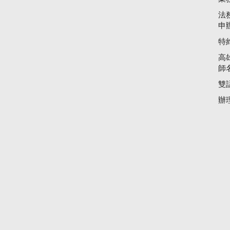
法
申
特
高
師
雙
辦