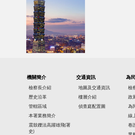
機關簡介
交通資訊
為
檢察長介紹
地圖及交通資訊
檢
歷史沿革
樓層介紹
政
管轄區域
偵查庭配置圖
為
本署業務簡介
線
震鼓鑠法高躍雄飛(署
卷
史)
業