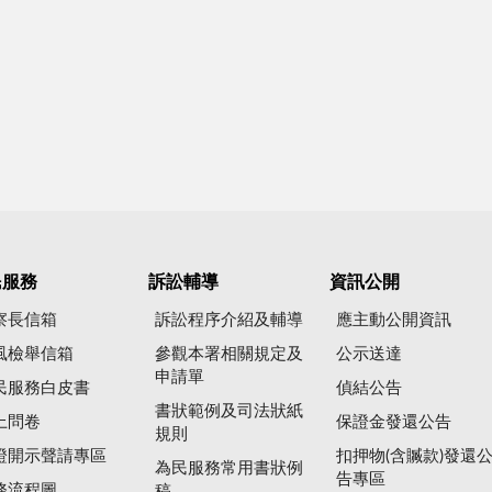
民服務
訴訟輔導
資訊公開
察長信箱
訴訟程序介紹及輔導
應主動公開資訊
風檢舉信箱
參觀本署相關規定及
公示送達
申請單
民服務白皮書
偵結公告
書狀範例及司法狀紙
上問卷
保證金發還公告
規則
證開示聲請專區
扣押物(含贓款)發還
為民服務常用書狀例
告專區
務流程圖
稿