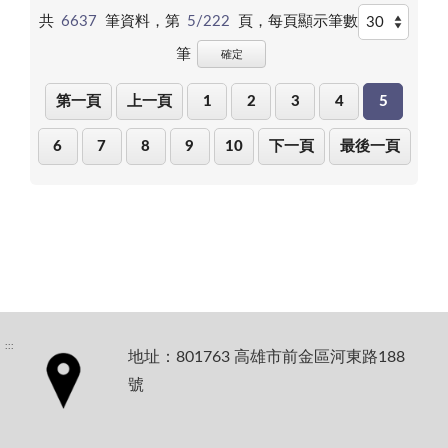
共
6637
筆資料，第
5/222
頁，
每頁顯示筆數
筆
確定
第一頁
上一頁
1
2
3
4
5
6
7
8
9
10
下一頁
最後一頁
:::
地址：801763 高雄市前金區河東路188
號