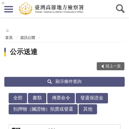
:::
:::
首頁
資訊公開
公示送達
回上一頁
顯示條件查詢
全部
書類
傳票命令
發還保證金
扣押物（贓證物）拍賣或發還
其他