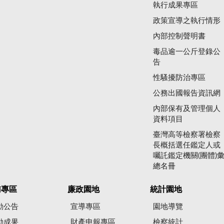
執行成果專區
政策宣導之執行情形
內部控制聲明書
毒品逾一公斤登錄公
告
性騷擾防治專區
公務出國報告資訊網
內部保有及管理個人
資料項目
臺灣高等檢察署檢察
長概括選任鑑定人或
囑託鑑定機關(團體)
總名冊
賄專區
廉政園地
統計園地
動公告
宣導專區
園地導覽
動成果
財產申報專區
檢察統計