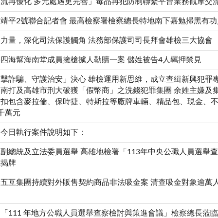
流再優化 多元處遇更完善」毒品再犯防制聯繫平台業務觀摩交
靖平2號聯合記者會 最高檢察署檢察總長特地南下嘉勉掃黑有功
力量，深化司法保護觸角 法務部保護司司長拜會雄檢三大協會
四海幫海南堂成員擁槍擄人勒贖一案 儲姓被告4人羈押禁見
擊詐騙、守護治安」決心 雄檢運用新思維，成立查緝新興犯罪
南打及高雄市刑大破獲「假幣商」之洗錢犯罪集團 余姓主嫌及
查扣包含麥拉倫、保時捷、特斯拉等廠牌車輛、精品包、現金、
千萬元
署今日執行案件說明如下：
副總統及立法委員選舉 高雄地檢署「113年中央公職人員選舉
式揭牌
五互集團持續對外販售契約商品非法吸金案 清查吸金對象逾萬
「111 年地方公職人員選舉查察檢討與策進會議」檢察總長蒞