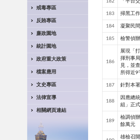
182
「平台交
戒毒專區
183
掃黑工作
反賄專區
184
凝聚民間
廉政園地
185
檢警偵辦
統計園地
展現「打
揮刑事局
政府重大政策
186
見，並
檔案應用
所得近9
文史專區
187
針對本
因應總統
法律宣導
188
組」正
相關網頁連結
檢調偵辦
189
餘萬元
雄檢召開