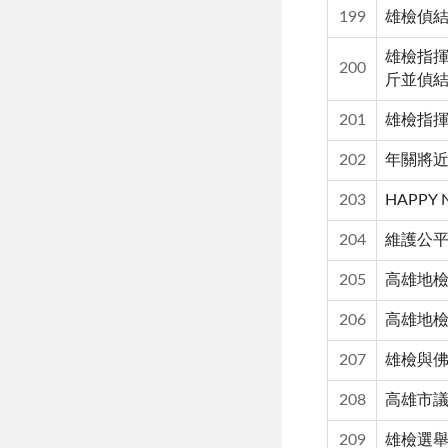
199
雄檢偵
雄檢指揮
200
斤並偵結
201
雄檢指
202
年關將近
203
HAPP
204
維護公平
205
高雄地檢
206
高雄地檢
207
雄檢與
208
高雄市議
209
雄檢選舉