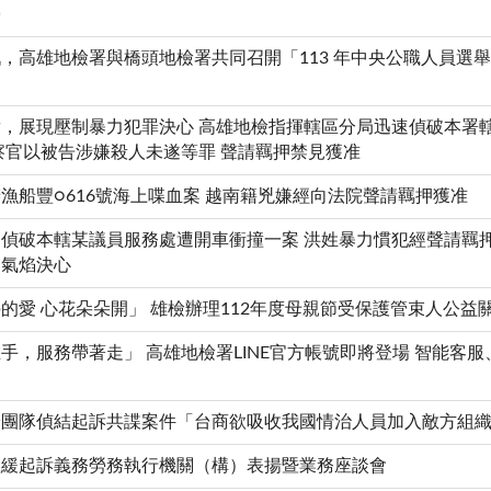
勞
，高雄地檢署與橋頭地檢署共同召開「113 年中央公職人員選
，展現壓制暴力犯罪決心 高雄地檢指揮轄區分局迅速偵破本署
察官以被告涉嫌殺人未遂等罪 聲請羈押禁見獲准
漁船豐○616號海上喋血案 越南籍兇嫌經向法院聲請羈押獲准
偵破本轄某議員服務處遭開車衝撞一案 洪姓暴力慣犯經聲請羈
力氣焰決心
的愛 心花朵朵開」 雄檢辦理112年度母親節受保護管束人公益
手，服務帶著走」 高雄地檢署LINE官方帳號即將登場 智能客
利
安團隊偵結起訴共諜案件「台商欲吸收我國情治人員加入敵方組
理緩起訴義務勞務執行機關（構）表揚暨業務座談會