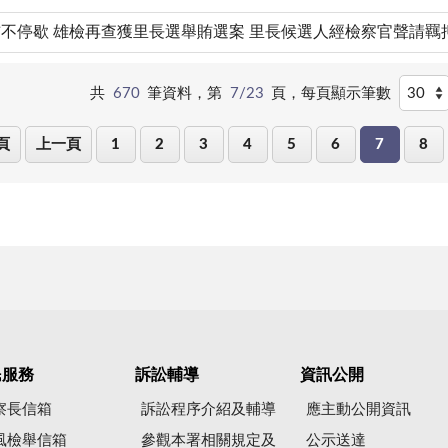
不停歇 雄檢再查獲里長選舉賄選案 里長候選人經檢察官聲請羈
共
670
筆資料，第
7/23
頁，
每頁顯示筆數
頁
上一頁
1
2
3
4
5
6
7
8
民服務
訴訟輔導
資訊公開
察長信箱
訴訟程序介紹及輔導
應主動公開資訊
風檢舉信箱
參觀本署相關規定及
公示送達