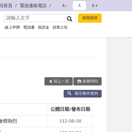
回首頁
緊急連絡電話
Ａ-
Ａ
Ａ+
線上申辦
聲請書
保證金
偵查公告
回上一頁
友善列印
顯示條件查詢
公開日期/發布日期
車搶標熱烈
112-08-08