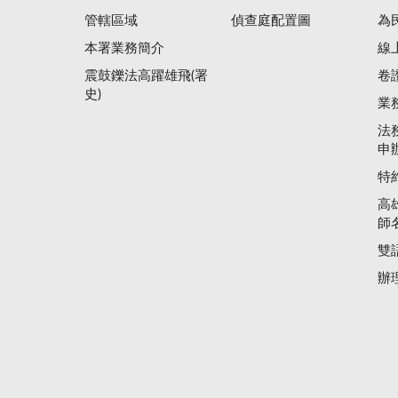
管轄區域
偵查庭配置圖
為
本署業務簡介
線
震鼓鑠法高躍雄飛(署
卷
史)
業
法
申
特
高
師
雙
辦