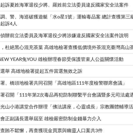
結起訴夏姓海軍退役少將、羅姓前立法委員違反國家安全法案件
調、警、海巡破獲遊艇「水o星1號」運輸毒品案 總計查獲第三級毒
起訴4人
揮偵辦前立法委員及海軍退役少將涉嫌違反國家安全法案件說明
，杜絕黑心混充茶葉 高雄地檢署查獲低價境外茶混充臺灣高山
Y NEW YEAR兔YOU 雄檢辦理春節受保護管束人公益關懷活動
選舉 高雄地檢署提起五件當選無效之訴
署、橋頭地檢署共同召開「高雄地區111年度檢警聯席會議」
署召開「111年第2次毒品再犯防制聯繫平台會議暨多元司法處
佛光山小港講堂合作辦理「佛法講座，心靈成長」宗教團體輔導
會正副議長選舉屆至 雄檢嚴密防制金錢暴力介入
查賄不鬆懈，再查獲現金買票與幽靈人口案共3件