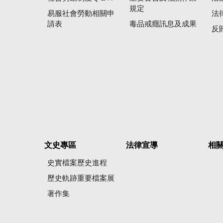
規定
易服社會勞動相關申
法
請表
毒品戒癮訊息及成果
反
文史專區
法律宣導
相
史實檔案歷史進程
歷史軌跡重要檔案展
著作集