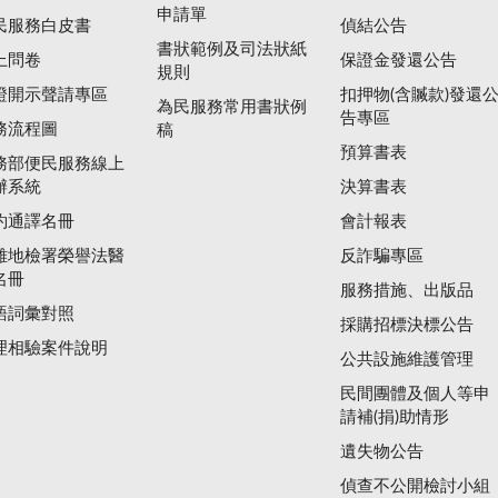
申請單
民服務白皮書
偵結公告
書狀範例及司法狀紙
上問卷
保證金發還公告
規則
證開示聲請專區
扣押物(含贓款)發還
為民服務常用書狀例
告專區
務流程圖
稿
預算書表
務部便民服務線上
辦系統
決算書表
約通譯名冊
會計報表
雄地檢署榮譽法醫
反詐騙專區
名冊
服務措施、出版品
語詞彙對照
採購招標決標公告
理相驗案件說明
公共設施維護管理
民間團體及個人等申
請補(捐)助情形
遺失物公告
偵查不公開檢討小組