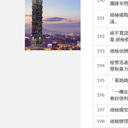
190
團隊辛
積極備戰
191
議」
絕不寬貸
192
案 經檢
193
雄檢偵辦
檢警迅速
194
壓制暴
195
「看媽媽
「一機在
196
務好便
197
雄檢國
198
雄檢辦