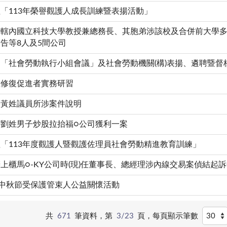
「113年榮譽觀護人成長訓練暨表揚活動」
辦轄內國立科技大學教授兼總務長、其胞弟涉該校及合併前大學
告等8人及5間公司
「社會勞動執行小組會議」及社會勞動機關(構)表揚、遴聘暨督
理修復促進者實務研習
辦黃姓議員所涉案件說明
劉姓男子炒股拉抬福○公司獲利一案
「113年度觀護人暨觀護佐理員社會勞動精進教育訓練」
上櫃馬○-KY公司時(現)任董事長、總經理涉內線交易案偵結起訴
度中秋節受保護管束人公益關懷活動
共
671
筆資料，第
3/23
頁，
每頁顯示筆數