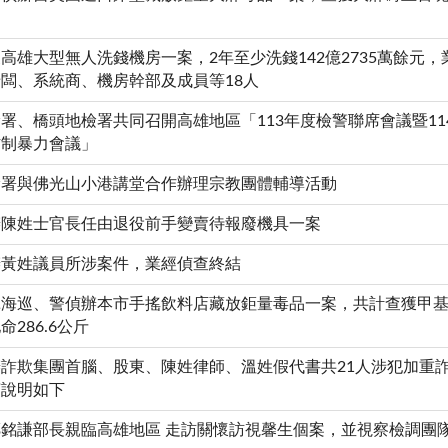
高雄大型無人洗錢機房一案，2年至少洗錢142億2735萬餘元
闆、系統商、機房幹部及成員等18人
署、橋頭地檢署共同召開高雄地區「113年度檢警聯席會議暨1
防制暴力會議」
檢署與佛光山小港講堂合作辦理宗教團體輔導活動
辦陳姓士官長任由退役前手變賣待報廢機具一案
辦黃姓議員所涉案件，業經偵查終結
海巡、警偵辦本市手搖飲料店藏放鉅量毒品一案，共計查獲甲基安
命286.6公斤
詐欺集團首腦、股東、陳姓律師、溫姓假代書共21人涉犯加重
茲說明如下
銘謙部長親臨高雄地區 走訪關懷訪視馨生個案，並視察檢調團