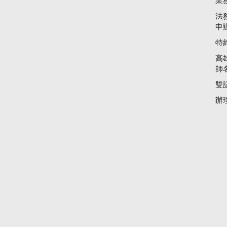
業
法
申
特
高
師
雙
辦