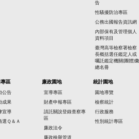
告
性騷擾防治專區
公務出國報告資訊網
內部保有及管理個人
資料項目
臺灣高等檢察署檢察
長概括選任鑑定人或
囑託鑑定機關(團體)
總名冊
賄專區
廉政園地
統計園地
動公告
宣導專區
園地導覽
動成果
財產申報專區
檢察統計
律宣導
請託關說登錄查察專
行政服務
區
賄選Ｑ＆Ａ
性別統計專區
廉政法令
廉政檢舉管道