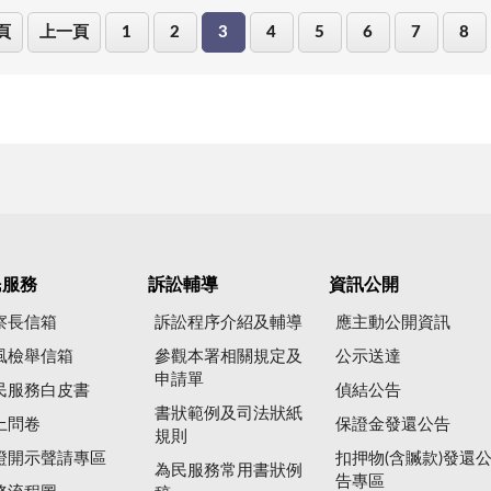
頁
上一頁
1
2
3
4
5
6
7
8
民服務
訴訟輔導
資訊公開
察長信箱
訴訟程序介紹及輔導
應主動公開資訊
風檢舉信箱
參觀本署相關規定及
公示送達
申請單
民服務白皮書
偵結公告
書狀範例及司法狀紙
上問卷
保證金發還公告
規則
證開示聲請專區
扣押物(含贓款)發還
為民服務常用書狀例
告專區