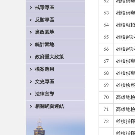
62
雄檢偵
戒毒專區
63
雄檢偵辦
反賄專區
64
雄檢就
廉政園地
65
雄檢起
統計園地
66
雄檢起訴
政府重大政策
67
雄檢偵
檔案應用
68
雄檢偵
文史專區
69
雄檢檢
法律宣導
70
高雄地
相關網頁連結
71
高雄地檢
72
雄檢指
雄檢指揮