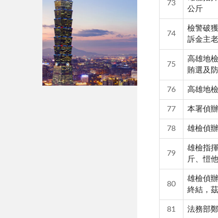
73
公斤
檢警破獲
74
訴金主老
高雄地檢
75
賄選及
76
高雄地
77
本署偵
78
雄檢偵
雄檢指揮
79
斤、愷他
雄檢偵辦
80
終結，
81
法務部鄭