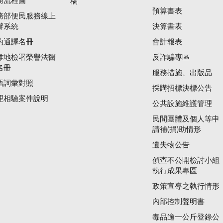
務流程圖
稿
預算書表
務部便民服務線上
辦系統
決算書表
約通譯名冊
會計報表
雄地檢署榮譽法醫
反詐騙專區
名冊
服務措施、出版品
語詞彙對照
採購招標決標公告
理相驗案件說明
公共設施維護管理
民間團體及個人等申
請補(捐)助情形
遺失物公告
偵查不公開檢討小組
執行成果專區
政策宣導之執行情形
內部控制聲明書
毒品逾一公斤登錄公