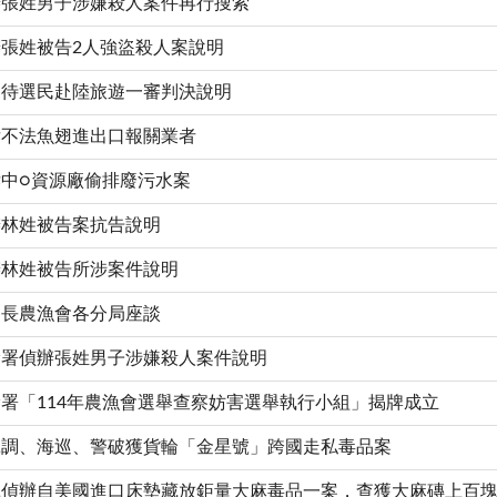
辦張姓男子涉嫌殺人案件再行搜索
張姓被告2人強盜殺人案說明
招待選民赴陸旅遊一審判決說明
訴不法魚翅進出口報關業者
中○資源廠偷排廢污水案
辦林姓被告案抗告說明
辦林姓被告所涉案件說明
察長農漁會各分局座談
檢署偵辦張姓男子涉嫌殺人案件說明
署「114年農漁會選舉查察妨害選舉執行小組」揭牌成立
揮調、海巡、警破獲貨輪「金星號」跨國走私毒品案
偵辦自美國進口床墊藏放鉅量大麻毒品一案，查獲大麻磚上百塊，共