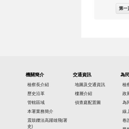
第一
機關簡介
交通資訊
為
檢察長介紹
地圖及交通資訊
檢
歷史沿革
樓層介紹
政
管轄區域
偵查庭配置圖
為
本署業務簡介
線
震鼓鑠法高躍雄飛(署
卷
史)