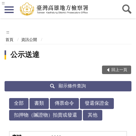
:::
:::
首頁
資訊公開
公示送達
回上一頁
顯示條件查詢
全部
書類
傳票命令
發還保證金
扣押物（贓證物）拍賣或發還
其他