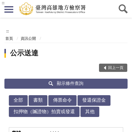
:::
:::
首頁
資訊公開
公示送達
回上一頁
顯示條件查詢
全部
書類
傳票命令
發還保證金
扣押物（贓證物）拍賣或發還
其他