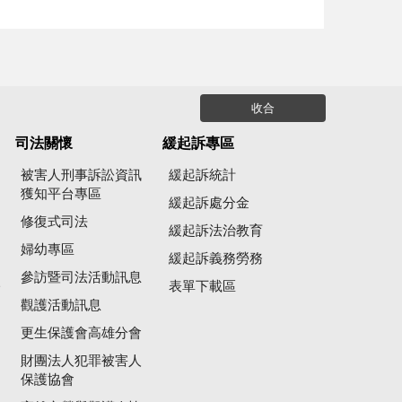
收合
司法關懷
緩起訴專區
被害人刑事訴訟資訊
緩起訴統計
獲知平台專區
緩起訴處分金
修復式司法
緩起訴法治教育
婦幼專區
緩起訴義務勞務
參訪暨司法活動訊息
公
表單下載區
觀護活動訊息
更生保護會高雄分會
財團法人犯罪被害人
保護協會