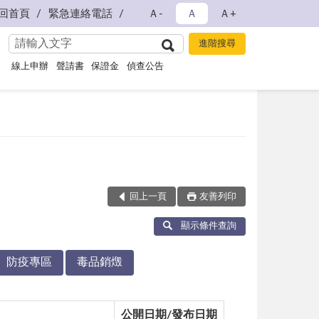
回首頁
緊急連絡電話
Ａ-
Ａ
Ａ+
線上申辦
聲請書
保證金
偵查公告
回上一頁
友善列印
顯示條件查詢
防疫專區
毒品銷燬
公開日期/發布日期