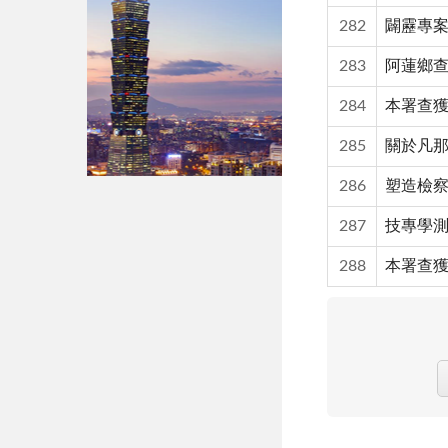
282
闢靂專
283
阿蓮鄉
284
本署查
285
關於凡
286
塑造檢
287
技專學
288
本署查