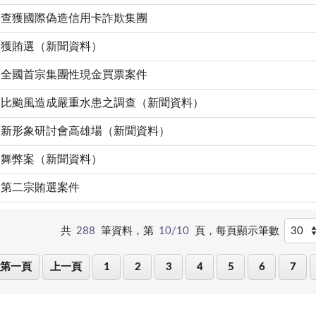
案查獲國際偽造信用卡詐欺集團
查獲賄選（新聞資料）
獲全國首宗集團性現金買票案件
那比颱風造成嚴重水患之調查（新聞資料）
察新形象研討會高雄場（新聞資料）
測舞弊案（新聞資料）
獲第二宗賄選案件
共
288
筆資料，第
10/10
頁，
每頁顯示筆數
第一頁
上一頁
1
2
3
4
5
6
7