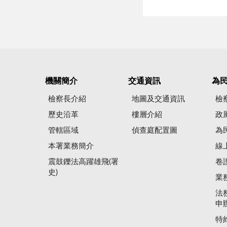
機關簡介
交通資訊
為
檢察長介紹
地圖及交通資訊
檢
歷史沿革
樓層介紹
政
管轄區域
偵查庭配置圖
為
本署業務簡介
線
震鼓鑠法高躍雄飛(署
卷
史)
業
法
申
特