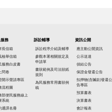
民服務
訴訟輔導
資訊公開
察長信箱
訴訟程序介紹及輔導
應主動公開資訊
風檢舉信箱
參觀本署相關規定及
公示送達
申請單
民服務白皮書
偵結公告
書狀範例及司法狀紙
上問卷
保證金發還公告
規則
證開示聲請專區
扣押物(含贓款)發還
為民服務常用書狀例
告專區
務流程圖
稿
預算書表
務部便民服務線上
辦系統
決算書表
約通譯名冊
會計報表