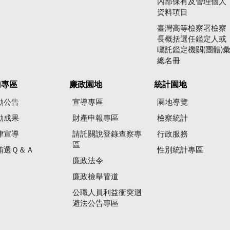
內部保有及管理個人
資料項目
臺灣高等檢察署檢察
長概括選任鑑定人或
囑託鑑定機關(團體)
總名冊
賄專區
廉政園地
統計園地
動公告
宣導專區
園地導覽
動成果
財產申報專區
檢察統計
律宣導
請託關說登錄查察專
行政服務
區
賄選Ｑ＆Ａ
性別統計專區
廉政法令
廉政檢舉管道
公職人員利益衝突迴
避法公告專區