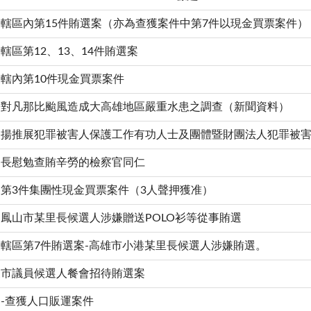
轄區內第15件賄選案（亦為查獲案件中第7件以現金買票案件）
轄區第12、13、14件賄選案
轄內第10件現金買票案件
署對凡那比颱風造成大高雄地區嚴重水患之調查（新聞資料）
表揚推展犯罪被害人保護工作有功人士及團體暨財團法人犯罪被
察長慰勉查賄辛勞的檢察官同仁
第3件集團性現金買票案件（3人聲押獲准）
鳳山市某里長候選人涉嫌贈送POLO衫等從事賄選
轄區第7件賄選案-高雄市小港某里長候選人涉嫌賄選。
獲市議員候選人餐會招待賄選案
-查獲人口販運案件