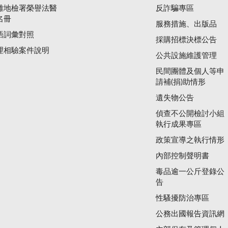
雄地檢署榮譽法醫
反詐騙專區
名冊
服務措施、出版品
語詞彙對照
採購招標決標公告
理相驗案件說明
公共設施維護管理
民間團體及個人等申
請補(捐)助情形
遺失物公告
偵查不公開檢討小組
執行成果專區
政策宣導之執行情形
內部控制聲明書
毒品逾一公斤登錄公
告
性騷擾防治專區
公務出國報告資訊網