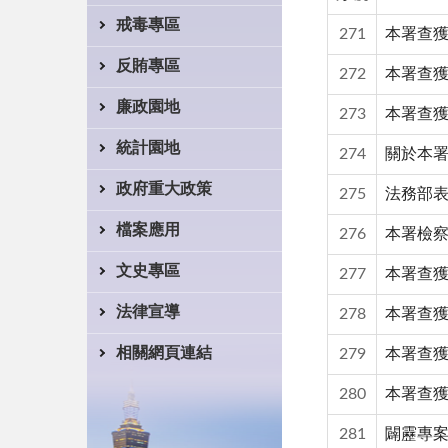
戒毒專區
271
本署查獲
反賄專區
272
本署查獲
廉政園地
273
本署查獲
統計園地
274
關於本
政府重大政策
275
法務部
檔案應用
276
本署檢
文史專區
277
本署查獲
法律宣導
278
本署查獲
相關網頁連結
279
本署查獲
280
本署查
281
闢靂專案