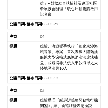
益」--雄檢結合扶輪社及建軍社區
發展協會辦理「暖心灶咖捐贈啟用
記者會」
108-03-29
04
雄檢、海巡聯手執行「強化東沙海
域巡護」專案，首次查獲大陸籍漁
船以大型滾輪式底拖網漁法違法捕
魚，並逮捕非法侵入東沙海域之大
陸地區漁民10人
108-03-13
05
雄檢辦理「緩起訴義務勞務執行機
關(構)，續、新遴聘暨表揚座談