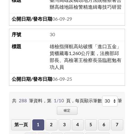
臺灣高雄及橋頭地方法院檢察署合
辦高雄地區檢警精進緝毒技巧研習
106-09-29
30
雄檢指揮航高站破獲「進口五金」
貨櫃藏毒1,260公斤案，法務部邱
部長、高檢署王檢察長蒞臨慰勉有
功人員
106-09-25
共
288
筆資料，第
1/10
頁，
每頁顯示筆數
筆
確定
第一頁
1
2
3
4
5
6
7