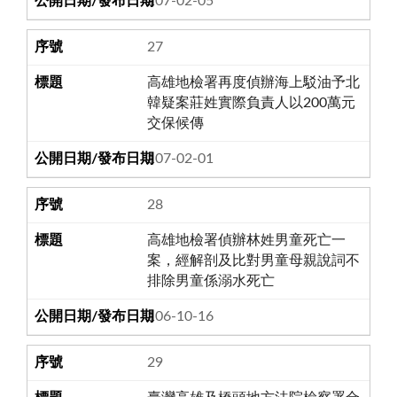
107-02-05
27
高雄地檢署再度偵辦海上駁油予北
韓疑案莊姓實際負責人以200萬元
交保候傳
107-02-01
28
高雄地檢署偵辦林姓男童死亡一
案，經解剖及比對男童母親說詞不
排除男童係溺水死亡
106-10-16
29