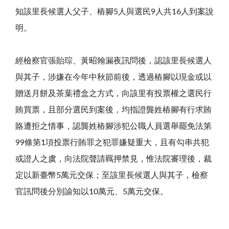
知該里長候選人父子、樁腳5人與選民9人共16人到案說
明。
經檢察官張貽琮、黃昭翰漏夜訊問後，認該里長候選人
與其子，涉嫌在今年中秋節前後，透過樁腳以現金或以
贈送月餅及茶葉禮盒之方式，向該里有投票權之選民行
賄買票，且部分選民到案後，均指證龔姓樁腳有行求賄
賂遭拒之情事，認龔姓樁腳涉犯公職人員選舉罷免法第
99條第1項投票行賄罪之犯罪嫌疑重大，且有勾串共犯
或證人之虞，向法院聲請羈押禁見，惟法院審理後，裁
定以新臺幣5萬元交保；至該里長候選人與其子，檢察
官訊問後分別諭知以10萬元、5萬元交保。