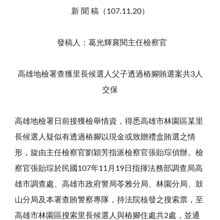
新 聞 稿（107.11.20）
發稿人：葛光輝襄閱主任檢察官
高雄地檢署查獲里長候選人父子透過樁腳賄選案共3人
交保
高雄地檢署日前接獲檢舉情資，得悉高雄市林園區某里
長候選人疑似有透過樁腳以現金或致贈禮盒賄選之情
形，旋由主任檢察官劉穎芳指派檢察官張貽琮偵辦。檢
察官張貽琮於民國107年11月19日指揮法務部調查局高
雄市調查處、高雄市政府警局苓雅分局、林園分局、鼓
山分局及本署查賄警察專隊，持法院核發之搜索票，至
高雄市林園區搜索里長候選人與樁腳住處共2處，並通