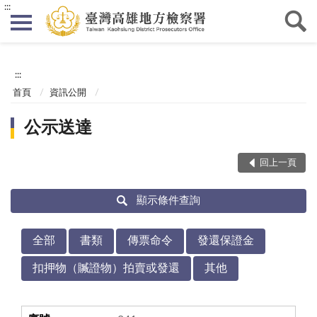
:::
:::
首頁
資訊公開
公示送達
回上一頁
顯示條件查詢
全部
書類
傳票命令
發還保證金
扣押物（贓證物）拍賣或發還
其他