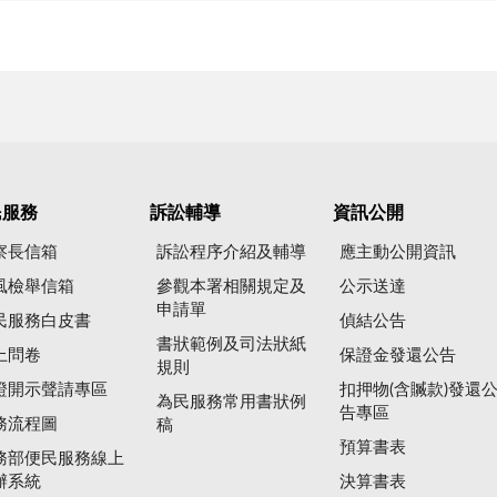
民服務
訴訟輔導
資訊公開
察長信箱
訴訟程序介紹及輔導
應主動公開資訊
風檢舉信箱
參觀本署相關規定及
公示送達
申請單
民服務白皮書
偵結公告
書狀範例及司法狀紙
上問卷
保證金發還公告
規則
證開示聲請專區
扣押物(含贓款)發還
為民服務常用書狀例
告專區
務流程圖
稿
預算書表
務部便民服務線上
辦系統
決算書表