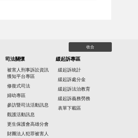
收合
司法關懷
緩起訴專區
被害人刑事訴訟資訊
緩起訴統計
獲知平台專區
緩起訴處分金
修復式司法
緩起訴法治教育
婦幼專區
緩起訴義務勞務
參訪暨司法活動訊息
公
表單下載區
觀護活動訊息
更生保護會高雄分會
財團法人犯罪被害人