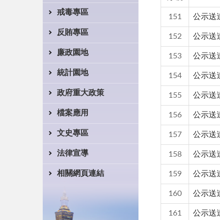
戒毒專區
151
公示送
反賄專區
152
公示送達
廉政園地
153
公示送
統計園地
154
公示送
政府重大政策
155
公示送
檔案應用
156
公示送
文史專區
157
公示送達
法律宣導
158
公示送
相關網頁連結
159
公示送
160
公示送
161
公示送