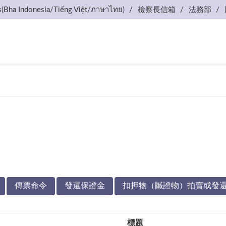
s(Bha Indonesia/Tiếng Việt/ภาษาไทย)
檢察長信箱
法務部
傳票命令
發還保證金
扣押物（贓證物）拍賣或發
標題