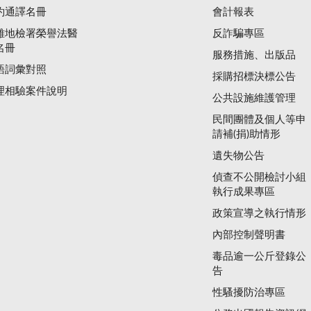
約通譯名冊
會計報表
雄地檢署榮譽法醫
反詐騙專區
名冊
服務措施、出版品
語詞彙對照
採購招標決標公告
理相驗案件說明
公共設施維護管理
民間團體及個人等申
請補(捐)助情形
遺失物公告
偵查不公開檢討小組
執行成果專區
政策宣導之執行情形
內部控制聲明書
毒品逾一公斤登錄公
告
性騷擾防治專區