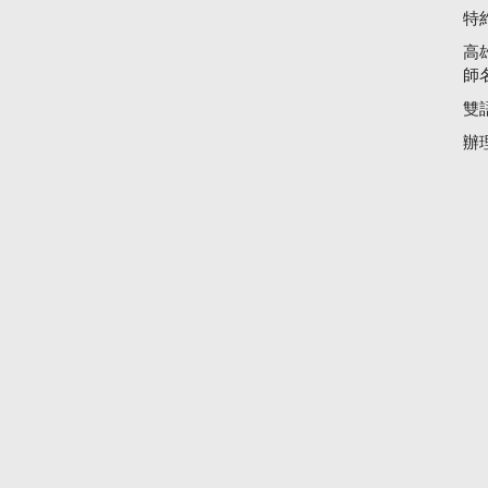
特
高
師
雙
辦