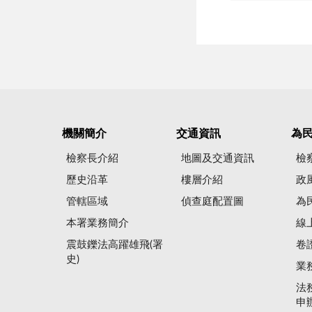
機關簡介
交通資訊
為
檢察長介紹
地圖及交通資訊
檢
歷史沿革
樓層介紹
政
管轄區域
偵查庭配置圖
為
本署業務簡介
線
震鼓鑠法高躍雄飛(署
卷
史)
業
法
申