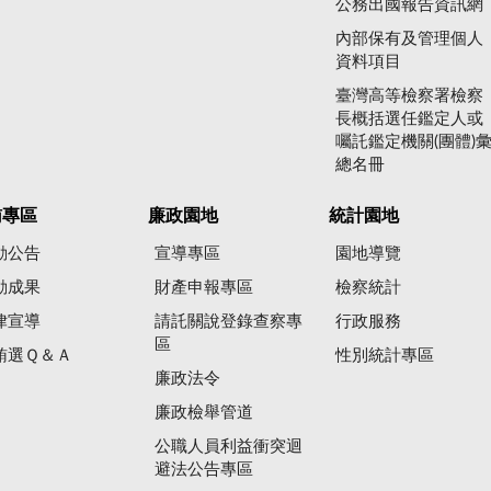
公務出國報告資訊網
內部保有及管理個人
資料項目
臺灣高等檢察署檢察
長概括選任鑑定人或
囑託鑑定機關(團體)
總名冊
賄專區
廉政園地
統計園地
動公告
宣導專區
園地導覽
動成果
財產申報專區
檢察統計
律宣導
請託關說登錄查察專
行政服務
區
賄選Ｑ＆Ａ
性別統計專區
廉政法令
廉政檢舉管道
公職人員利益衝突迴
避法公告專區