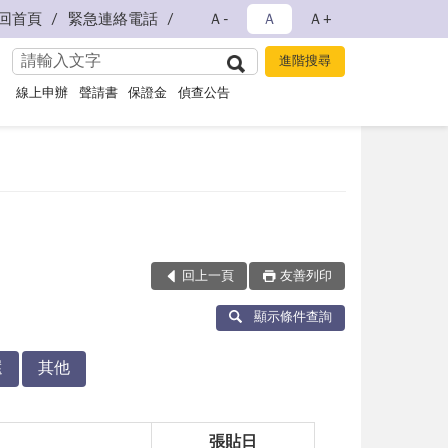
回首頁
緊急連絡電話
Ａ-
Ａ
Ａ+
線上申辦
聲請書
保證金
偵查公告
回上一頁
友善列印
顯示條件查詢
還
其他
張貼日