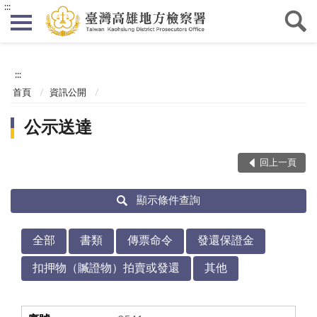
:::
:::
首頁
資訊公開
公示送達
回上一頁
顯示條件查詢
全部
書類
傳票命令
發還保證金
扣押物（贓證物）拍賣或發還
其他