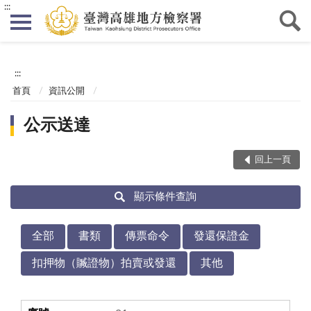
:::
:::
首頁
資訊公開
公示送達
回上一頁
顯示條件查詢
全部
書類
傳票命令
發還保證金
扣押物（贓證物）拍賣或發還
其他