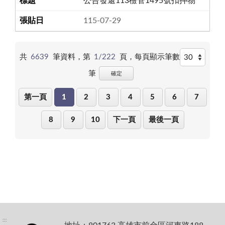
公告發還113檢管1495號扣押物
115-07-29
共
6639
筆資料，第
1/222
頁，
每頁顯示筆數
筆
確定
第一頁
1
2
3
4
5
6
7
8
9
10
下一頁
最後一頁
:::