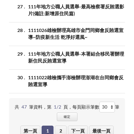
27
111年地方公職人員選舉-最高檢察署反賄選影
片(備註:新增原住民篇)
28
1111026雄檢辦理高雄市金門同鄉會反賄選宣
導~防疫新生活 乾淨好選風~
29
111年地方公職人員選舉-本署結合移民署辦理
新住民反賄選宣導
30
1111022雄檢攜手澎檢辦理澎湖在台同鄉會反
賄選宣導
共
47
筆資料，第
1/2
頁，
每頁顯示筆數
筆
確定
第一頁
1
2
下一頁
最後一頁