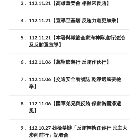
3
112.11.21【高雄童樂會 相揪來反賄】
4
112.11.21【宣導至基層 反賄力道更加乘】
5
112.11.21【本署與職籃全家海神隊進行法治
及反賄選宣導】
6
112.11.06【萬聖節遊行 反賄作伙行】
7
112.11.06【交通安全看號誌 乾淨選風要檢
舉】
8
112.11.06【國軍弟兄齊反賄 保家衛國淨選
風】
9
112.10.27 雄檢舉辦「反賄輕軌任你行 民主大
步向前行」記者會