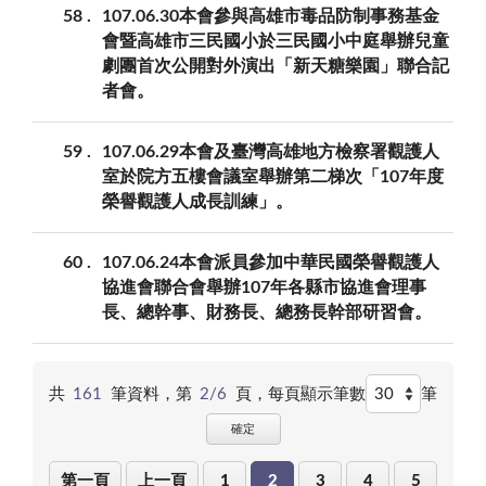
58
107.06.30本會參與高雄市毒品防制事務基金
會暨高雄市三民國小於三民國小中庭舉辦兒童
劇團首次公開對外演出「新天糖樂園」聯合記
者會。
59
107.06.29本會及臺灣高雄地方檢察署觀護人
室於院方五樓會議室舉辦第二梯次「107年度
榮譽觀護人成長訓練」。
60
107.06.24本會派員參加中華民國榮譽觀護人
協進會聯合會舉辦107年各縣市協進會理事
長、總幹事、財務長、總務長幹部研習會。
共
161
筆資料，第
2/6
頁，
每頁顯示筆數
筆
確定
第一頁
上一頁
1
2
3
4
5