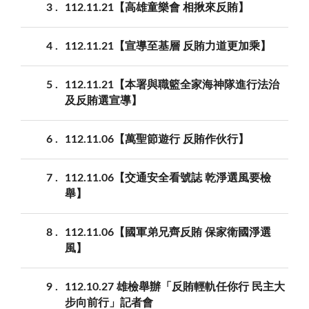
3
112.11.21【高雄童樂會 相揪來反賄】
4
112.11.21【宣導至基層 反賄力道更加乘】
5
112.11.21【本署與職籃全家海神隊進行法治
及反賄選宣導】
6
112.11.06【萬聖節遊行 反賄作伙行】
7
112.11.06【交通安全看號誌 乾淨選風要檢
舉】
8
112.11.06【國軍弟兄齊反賄 保家衛國淨選
風】
9
112.10.27 雄檢舉辦「反賄輕軌任你行 民主大
步向前行」記者會