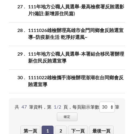
27
111年地方公職人員選舉-最高檢察署反賄選影
片(備註:新增原住民篇)
28
1111026雄檢辦理高雄市金門同鄉會反賄選宣
導~防疫新生活 乾淨好選風~
29
111年地方公職人員選舉-本署結合移民署辦理
新住民反賄選宣導
30
1111022雄檢攜手澎檢辦理澎湖在台同鄉會反
賄選宣導
共
47
筆資料，第
1/2
頁，
每頁顯示筆數
筆
確定
第一頁
1
2
下一頁
最後一頁