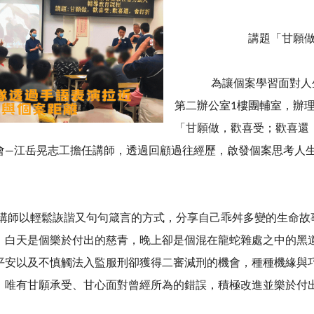
講題「甘願
為讓個案學習面對人生苦難
第二辦公室1樓團輔室，辦
「甘願做，歡喜受；歡喜還
會—江岳晃志工擔任講師，透過回顧過往經歷，啟發個案思考人
以輕鬆詼諧又句句箴言的方式，分享自己乖舛多變的生命故事
，白天是個樂於付出的慈青，晚上卻是個混在龍蛇雜處之中的黑
平安以及不慎觸法入監服刑卻獲得二審減刑的機會，種種機緣與
，唯有甘願承受、甘心面對曾經所為的錯誤，積極改進並樂於付