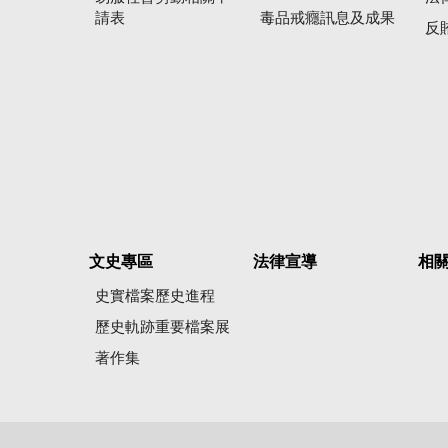
請表
毒品戒癮訊息及成果
反
文史專區
法律宣導
相
史實檔案歷史進程
歷史軌跡重要檔案展
著作集