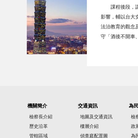
課程後段，講師
影響，輔以台大
法治教育的觀念
守「酒後不開車
機關簡介
交通資訊
為
檢察長介紹
地圖及交通資訊
檢
歷史沿革
樓層介紹
政
管轄區域
偵查庭配置圖
為