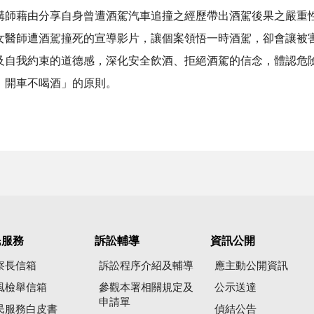
藉由分享自身曾遭酒駕汽車追撞之經歷帶出酒駕後果之嚴重性
女醫師遭酒駕撞死的宣導影片，讓個案領悟一時酒駕，卻會讓被
及自我約束的道德感，深化安全飲酒、拒絕酒駕的信念，體認危
、開車不喝酒」的原則。
民服務
訴訟輔導
資訊公開
察長信箱
訴訟程序介紹及輔導
應主動公開資訊
風檢舉信箱
參觀本署相關規定及
公示送達
申請單
民服務白皮書
偵結公告