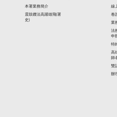
本署業務簡介
線
震鼓鑠法高躍雄飛(署
卷
史)
業
法
申
特
高
師
雙
辦