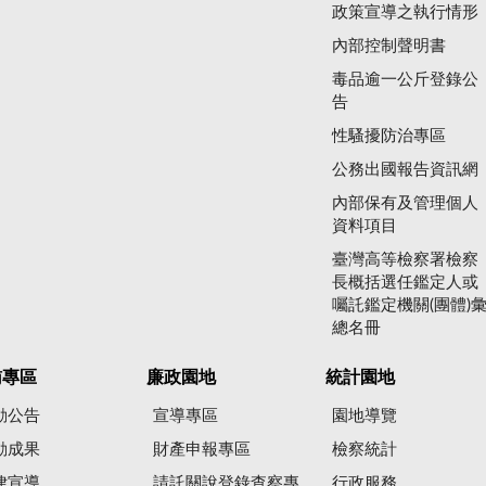
政策宣導之執行情形
內部控制聲明書
毒品逾一公斤登錄公
告
性騷擾防治專區
公務出國報告資訊網
內部保有及管理個人
資料項目
臺灣高等檢察署檢察
長概括選任鑑定人或
囑託鑑定機關(團體)
總名冊
賄專區
廉政園地
統計園地
動公告
宣導專區
園地導覽
動成果
財產申報專區
檢察統計
律宣導
請託關說登錄查察專
行政服務