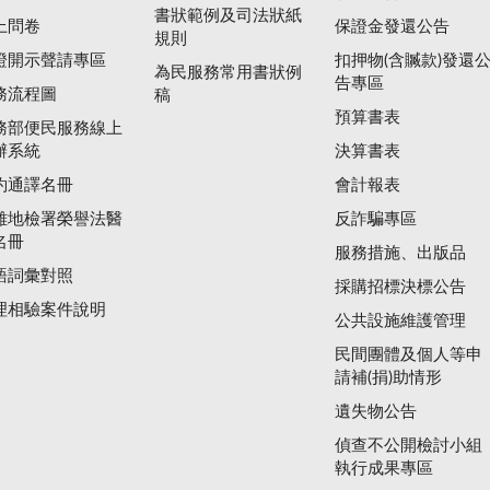
書狀範例及司法狀紙
上問卷
保證金發還公告
規則
證開示聲請專區
扣押物(含贓款)發還
為民服務常用書狀例
告專區
務流程圖
稿
預算書表
務部便民服務線上
辦系統
決算書表
約通譯名冊
會計報表
雄地檢署榮譽法醫
反詐騙專區
名冊
服務措施、出版品
語詞彙對照
採購招標決標公告
理相驗案件說明
公共設施維護管理
民間團體及個人等申
請補(捐)助情形
遺失物公告
偵查不公開檢討小組
執行成果專區