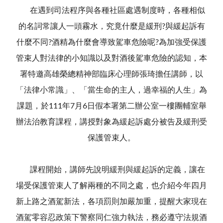
在遇到司法程序與各種社區處遇制度時，各種相似
的名詞常讓人一頭霧水，究竟什麼是緩刑?與緩起訴有
什麼不同?酒精為什麼會導致駕車危險呢?為加強受保護
管束人對法律的小知識以及對酒後駕車危險的認知，本
署特邀高雄榮總精神部臨床心理師張琦擔任講師，以
「法律小常識」、「當生命的主人，過幸福的人生」為
課題，於111年7月6日假本署第二辦公室一樓團輔室舉
辦法治教育課程，講授對象為緩起訴處分被告及緩刑受
保護管束人。
課程開始，講師先說明緩刑與緩起訴的定義，讓在
場受保護管束人了解兩種的不同之處，也介紹今年四月
新上路之酒駕新法，各項罰則加嚴加重，提醒大家現在
酒駕零容忍政策下警察同仁強力執法，務必遵守法規酒