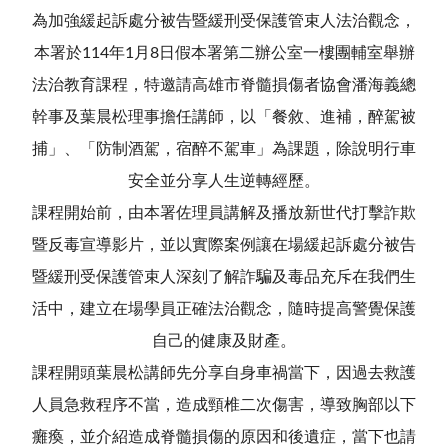
為加強緩起訴處分被告暨緩刑受保護管束人法治觀念，
本署於114年1月8日假本署第二辦公室一樓團輔室舉辦
法治教育課程，特邀請高雄市脊髓損傷者協會潘海義總
幹事及葉晨松理事擔任講師，以「餐敘、進補，醉駕被
捕」、「防制酒駕，宿醉不駕車」為課題，除說明行車
安全並分享人生逆轉經歷。
課程開始前，由本署佐理員講解及播放新世代打擊詐欺
暨反毒宣導影片，並以實際案例讓在場緩起訴處分被告
暨緩刑受保護管束人深刻了解詐騙及毒品充斥在我們生
活中，建立在場學員正確法治觀念，隨時提高警覺保護
自己的健康及財產。
課程開頭葉晨松講師先分享自身車禍當下，因過去救護
人員急救程序不當，造成頸椎二次傷害，導致胸部以下
癱瘓，並介紹造成脊髓損傷的原因和後遺症，當下也請