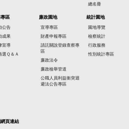
總名冊
賄專區
廉政園地
統計園地
動公告
宣導專區
園地導覽
動成果
財產申報專區
檢察統計
律宣導
請託關說登錄查察專
行政服務
區
賄選Ｑ＆Ａ
性別統計專區
廉政法令
廉政檢舉管道
公職人員利益衝突迴
避法公告專區
關網頁連結