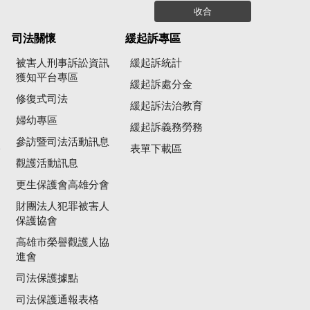
收合
司法關懷
緩起訴專區
被害人刑事訴訟資訊
緩起訴統計
獲知平台專區
緩起訴處分金
修復式司法
緩起訴法治教育
婦幼專區
緩起訴義務勞務
參訪暨司法活動訊息
公
表單下載區
觀護活動訊息
更生保護會高雄分會
財團法人犯罪被害人
保護協會
高雄市榮譽觀護人協
進會
司法保護據點
司法保護通報表格