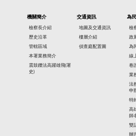
機關簡介
交通資訊
為
檢察長介紹
地圖及交通資訊
檢
歷史沿革
樓層介紹
政
管轄區域
偵查庭配置圖
為
本署業務簡介
線
震鼓鑠法高躍雄飛(署
卷
史)
業
法
申
特
高
師
雙
辦