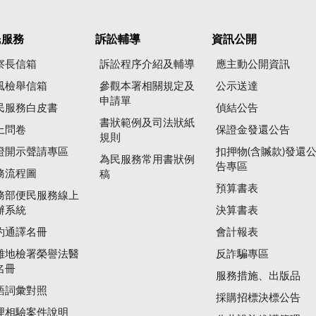
民服務
訴訟輔導
資訊公開
察長信箱
訴訟程序介紹及輔導
應主動公開資訊
風檢舉信箱
參觀本署相關規定及
公示送達
申請單
民服務白皮書
偵結公告
書狀範例及司法狀紙
上問卷
保證金發還公告
規則
證開示聲請專區
扣押物(含贓款)發還
為民服務常用書狀例
告專區
務流程圖
稿
預算書表
務部便民服務線上
辦系統
決算書表
約通譯名冊
會計報表
雄地檢署榮譽法醫
反詐騙專區
名冊
服務措施、出版品
語詞彙對照
採購招標決標公告
理相驗案件說明