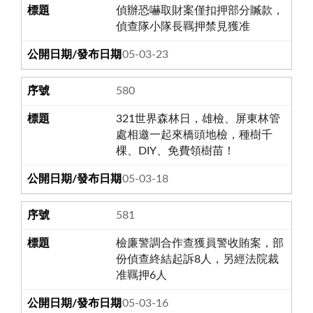
偵辦恐嚇取財案僅扣押部分贓款，
偵查隊小隊長羈押禁見獲准
105-03-23
580
321世界森林日，雄檢、屏東林管
處相邀一起來橋頭地檢，種樹千
棵、DIY、免費領樹苗！
105-03-18
581
檢廉警調合作查獲員警收賄案，部
份偵查終結起訴8人，另經法院裁
准羈押6人
105-03-16