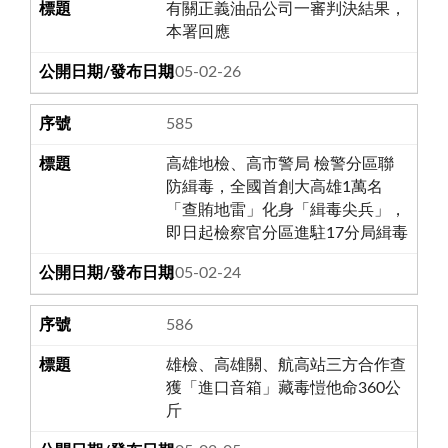
有關正義油品公司一審判決結果，
本署回應
105-02-26
585
高雄地檢、高市警局 檢警分區聯
防緝毒，全國首創大高雄1萬名
「查賄地雷」化身「緝毒尖兵」，
即日起檢察官分區進駐17分局緝毒
105-02-24
586
雄檢、高雄關、航高站三方合作查
獲「進口音箱」藏毒愷他命360公
斤