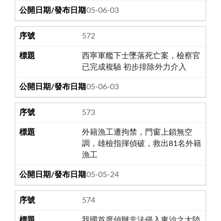
105-06-03
572
西寧軍艦下士墜落死亡案，檢察官
已完成複驗 初步排除外力介入
105-06-03
573
外籍漁工遭拘禁，門窗上鎖無空
調，雄檢指揮偵破，救出81名外籍
漁工
105-05-24
574
我國首度偵辦非法侵入東沙之大陸