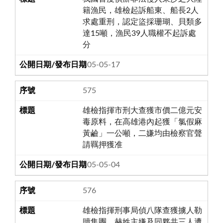
籍漁民，雄檢起訴船東、船長2人
求處重刑，認定盜採珊瑚、貝類多
達15噸，漁民39人職權不起訴處
分
105-05-17
575
雄檢指揮市刑大查獲市價二億元安
毒原料，在高雄港內起獲「氯假麻
黃鹼」一公噸，二嫌均由檢察官聲
請羈押獲准
105-05-04
576
雄檢指揮刑事局偵八隊查獲擄人勒
贖集團，赫姓主嫌及同夥共三人遭