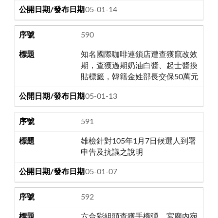
105-01-14
590
知名國際咖啡連鎖店遭查獲竄改效
期，查獲過期奶油白醬、起士醬換
貼標籤，韓籍金姓部長交保50萬元
105-01-13
591
雄檢針對105年1月7日候選人到署
申告及抗議之說明
105-01-07
592
六合彩組頭查獲手榴彈，宮廟內宛