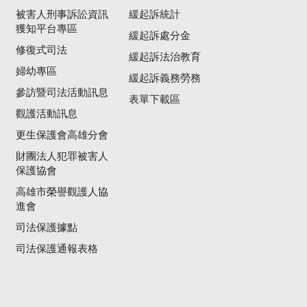
被害人刑事訴訟資訊
緩起訴統計
獲知平台專區
緩起訴處分金
修復式司法
緩起訴法治教育
婦幼專區
緩起訴義務勞務
參訪暨司法活動訊息
公
表單下載區
觀護活動訊息
更生保護會高雄分會
財團法人犯罪被害人
保護協會
高雄市榮譽觀護人協
進會
司法保護據點
司法保護通報表格