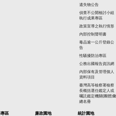
遺失物公告
偵查不公開檢討小組
執行成果專區
政策宣導之執行情形
內部控制聲明書
毒品逾一公斤登錄公
告
性騷擾防治專區
公務出國報告資訊網
內部保有及管理個人
資料項目
臺灣高等檢察署檢察
長概括選任鑑定人或
囑託鑑定機關(團體)
總名冊
賄專區
廉政園地
統計園地