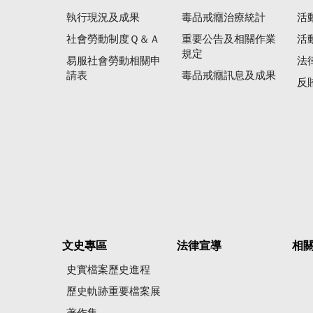
執行現況及成果
毒品戒癮治療統計
活
社會勞動制度Ｑ＆Ａ
重要公告及相關作業
活
規定
易服社會勞動相關申
法
請表
毒品戒癮訊息及成果
反
文史專區
法律宣導
相
史實檔案歷史進程
歷史軌跡重要檔案展