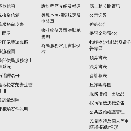
察長信箱
訴訟程序介紹及輔導
應主動公開資訊
風檢舉信箱
參觀本署相關規定及
公示送達
申請單
民服務白皮書
偵結公告
書狀範例及司法狀紙
上問卷
保證金發還公告
規則
證開示聲請專區
扣押物(含贓款)發還
為民服務常用書狀例
告專區
務流程圖
稿
預算書表
務部便民服務線上
辦系統
決算書表
約通譯名冊
會計報表
雄地檢署榮譽法醫
反詐騙專區
名冊
服務措施、出版品
語詞彙對照
採購招標決標公告
理相驗案件說明
公共設施維護管理
民間團體及個人等申
請補(捐)助情形