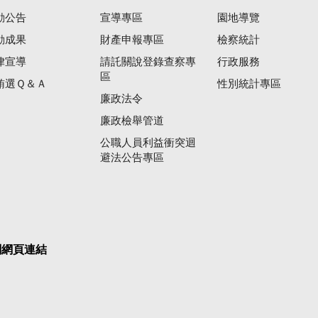
動公告
宣導專區
園地導覽
動成果
財產申報專區
檢察統計
律宣導
請託關說登錄查察專
行政服務
區
賄選Ｑ＆Ａ
性別統計專區
廉政法令
廉政檢舉管道
公職人員利益衝突迴
避法公告專區
關網頁連結