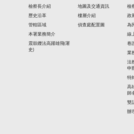
檢察長介紹
地圖及交通資訊
檢
歷史沿革
樓層介紹
政
管轄區域
偵查庭配置圖
為
本署業務簡介
線
震鼓鑠法高躍雄飛(署
卷
史)
業
法
申
特
高
師
雙
辦