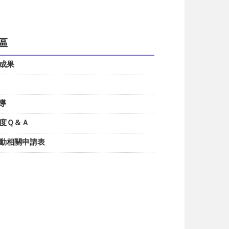
區
及成果
報導
制度Ｑ＆Ａ
勞動相關申請表