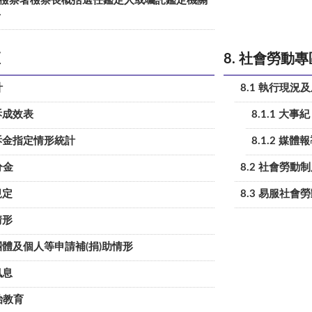
高等檢察署檢察長概括選任鑑定人或囑託鑑定機關
冊
區
8. 社會勞動專
計
8.1 執行現況
起訴成效表
8.1.1 大事紀
緩起訴金指定情形統計
8.1.2 媒體
分金
8.2 社會勞動
規定
8.3 易服社會
情形
民間團體及個人等申請補(捐)助情形
訊息
治教育