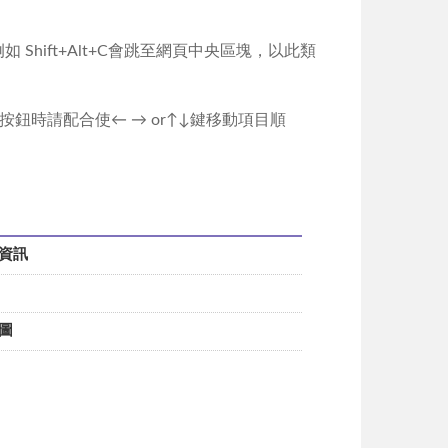
例如 Shift+Alt+C會跳至網頁中央區塊，以此類
o按鈕時請配合使← → or↑↓鍵移動項目順
通資訊
置圖