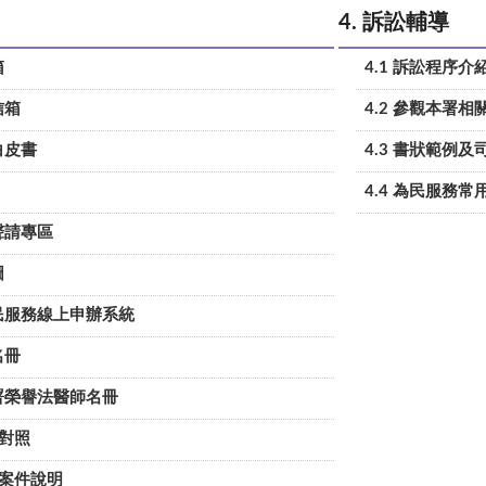
4. 訴訟輔導
箱
4.1 訴訟程序介
信箱
4.2 參觀本署
白皮書
4.3 書狀範例
4.4 為民服務
聲請專區
圖
便民服務線上申辦系統
名冊
檢署榮譽法醫師名冊
彙對照
驗案件說明