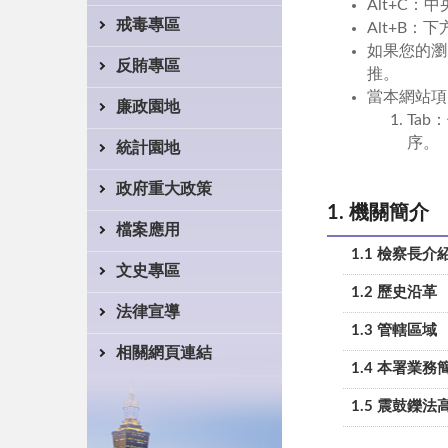
Alt+C
戒毒專區
Alt+B：
如果您的瀏覽
反賄專區
推。
當本網站項
廉政園地
Tab
序。
統計園地
政府重大政策
1. 機關簡介
檔案應用
1.1 檢察長介
文史專區
1.2 歷史沿革
法律宣導
1.3 管轄區域
相關網頁連結
1.4 本署業務
1.5 震鼓鑠法