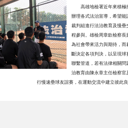
高雄地檢署近年來積極推
辦理各式法治宣導，希望能
裁判組進行法治教育及慢壘
程參與。雄檢周章欽檢察長
為社會帶來活力與期待，而
斷決定各項判決，以呈現球
聯繫管道，若有法律相關問
治教育由陳永章主任檢察官
行慢速壘球友誼賽，在運動交流中建立彼此