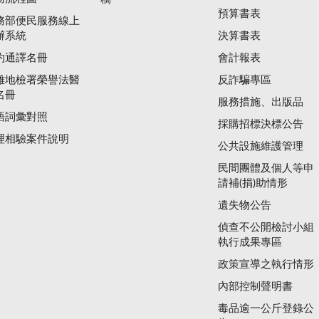
預算書表
務部便民服務線上
辦系統
決算書表
約通譯名冊
會計報表
雄地檢署榮譽法醫
反詐騙專區
名冊
服務措施、出版品
語詞彙對照
採購招標決標公告
理相驗案件說明
公共設施維護管理
民間團體及個人等申
請補(捐)助情形
遺失物公告
偵查不公開檢討小組
執行成果專區
政策宣導之執行情形
內部控制聲明書
毒品逾一公斤登錄公