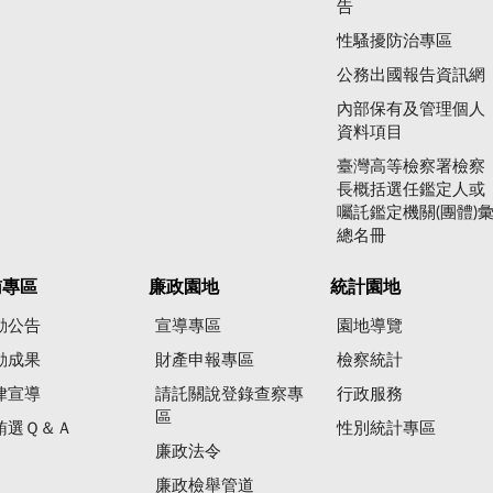
告
性騷擾防治專區
公務出國報告資訊網
內部保有及管理個人
資料項目
臺灣高等檢察署檢察
長概括選任鑑定人或
囑託鑑定機關(團體)
總名冊
賄專區
廉政園地
統計園地
動公告
宣導專區
園地導覽
動成果
財產申報專區
檢察統計
律宣導
請託關說登錄查察專
行政服務
區
賄選Ｑ＆Ａ
性別統計專區
廉政法令
廉政檢舉管道