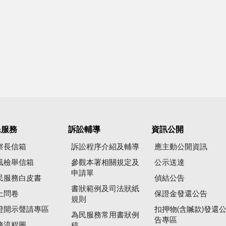
民服務
訴訟輔導
資訊公開
察長信箱
訴訟程序介紹及輔導
應主動公開資訊
風檢舉信箱
參觀本署相關規定及
公示送達
申請單
民服務白皮書
偵結公告
書狀範例及司法狀紙
上問卷
保證金發還公告
規則
證開示聲請專區
扣押物(含贓款)發還
為民服務常用書狀例
告專區
務流程圖
稿