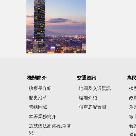
機關簡介
交通資訊
為
檢察長介紹
地圖及交通資訊
檢
歷史沿革
樓層介紹
政
管轄區域
偵查庭配置圖
為
本署業務簡介
線
震鼓鑠法高躍雄飛(署
卷
史)
業