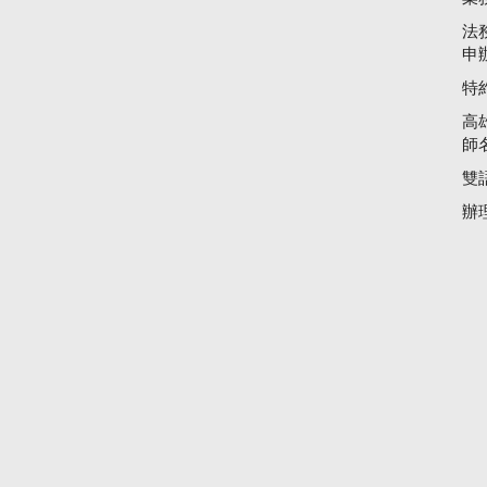
法
申
特
高
師
雙
辦