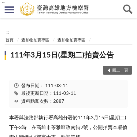
:::
:::
首頁
查扣物拍賣專區
查扣物拍賣專區
111年3月15日(星期二)拍賣公告
回上一頁
發布日期：
111-03-11
最後更新日期：111-03-11
資料點閱次數：2887
本署與法務部執行署高雄分署於
111
年
3
月
15
日
(
星期二
)
下午
3
時，在高雄市苓雅區政南街
2
號，公開拍賣本署偵