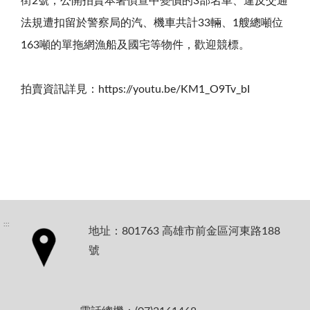
街
2
號，公開拍賣本署偵查中變價的
3
部名車、違反交通
法規遭扣留於警察局的汽、機車共計
33
輛、
1
艘總噸位
163
噸的單拖網漁船及國宅等物件，歡迎競標。
拍賣資訊詳見：
https://youtu.be/KM1_O9Tv_bI
:::
地址：801763 高雄市前金區河東路188
號