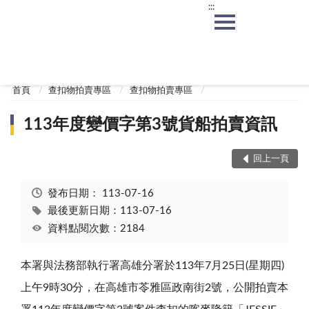
:::
:::
首頁
查扣物拍賣專區
查扣物拍賣專區
113年度變價字第3號貨船拍賣資訊
回上一頁
發布日期：
113-07-16
最後更新日期：113-07-16
資料點閱次數：2184
本署與法務部執行署高雄分署於
113
年
7
月
25
日
(
星期四
)
上午
9
時
30
分，在高雄市苓雅區政南街
2
號，公開拍賣本