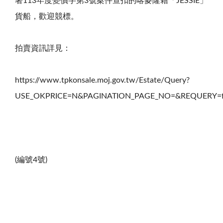
署
113
年度變價字第
3
號案件查扣的喀麥隆籍「
JESSIE
」
貨船，歡迎競標。
拍賣資訊詳見：
https://www.tpkonsale.moj.gov.tw/Estate/Query?
USE_OKPRICE=N&PAGINATION_PAGE_NO=&REQUERY=f
(編號
4
號
)