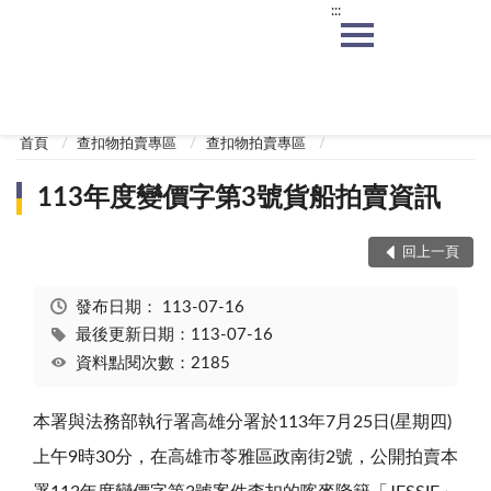
:::
:::
首頁
查扣物拍賣專區
查扣物拍賣專區
113年度變價字第3號貨船拍賣資訊
回上一頁
發布日期：
113-07-16
最後更新日期：113-07-16
資料點閱次數：2185
本署與法務部執行署高雄分署於
113
年
7
月
25
日
(
星期四
)
上午
9
時
30
分，在高雄市苓雅區政南街
2
號，公開拍賣本