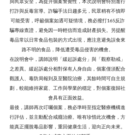
與民眾安全，為提升個案警覺性，本次說明會特別進行
打詐與反毒宣導。詐騙手法日趨多元，民眾稍有不慎即
可能受害，呼籲個案如遇可疑情境，務必撥打165反詐
騙專線查證，避免因一時輕信而造成財產損失。另提醒
毒品常以日常食品包裝的方式出現，應注意避免誤食來
路不明的食品，降低遭受毒品侵害的機會。
在說明會中，講師說明「緩起訴處分」與「觀察勒戒」
之差異。緩起訴處分相對保有人身自由，個案僅須配合
觀護人、毒防局報到及至醫院治療，其餘時間可自主規
劃，較能維持家庭、工作與學業的穩定，對個案復歸社
會具有正面效益。
最後，講師再次叮囑個案，務必準時至指定醫療機構進
行評估，並主動配合戒癮治療。唯有珍惜此次機會，方
能真正擺脫毒品影響，重回健康生活，迎向正向未來。