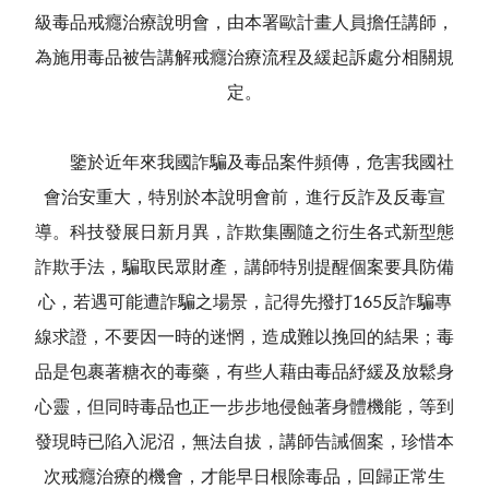
級毒品戒癮治療說明會，由本署歐計畫人員擔任講師，
為施用毒品被告講解戒癮治療流程及緩起訴處分相關規
定。
鑒於近年來我國詐騙及毒品案件頻傳，危害我國社
會治安重大，特別於本說明會前，進行反詐及反毒宣
導。科技發展日新月異，詐欺集團隨之衍生各式新型態
詐欺手法，騙取民眾財產，講師特別提醒個案要具防備
心，若遇可能遭詐騙之場景，記得先撥打165反詐騙專
線求證，不要因一時的迷惘，造成難以挽回的結果；毒
品是包裹著糖衣的毒藥，有些人藉由毒品紓緩及放鬆身
心靈，但同時毒品也正一步步地侵蝕著身體機能，等到
發現時已陷入泥沼，無法自拔，講師告誡個案，珍惜本
次戒癮治療的機會，才能早日根除毒品，回歸正常生