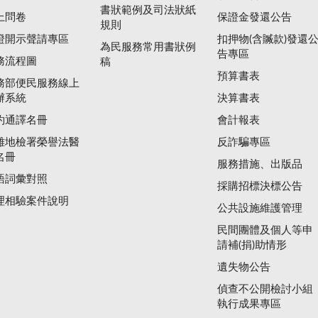
書狀範例及司法狀紙
上問卷
保證金發還公告
規則
證開示聲請專區
扣押物(含贓款)發還
為民服務常用書狀例
告專區
務流程圖
稿
預算書表
務部便民服務線上
辦系統
決算書表
約通譯名冊
會計報表
雄地檢署榮譽法醫
反詐騙專區
名冊
服務措施、出版品
語詞彙對照
採購招標決標公告
理相驗案件說明
公共設施維護管理
民間團體及個人等申
請補(捐)助情形
遺失物公告
偵查不公開檢討小組
執行成果專區