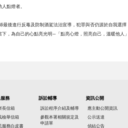
助人點燈者。
後進行反毒及防制酒駕法治宣導，犯罪與否仍源於自我選擇，
當下，為自己的心點亮光明—「點亮心燈，照亮自己，溫暖他人
民服務
訴訟輔導
資訊公開
察長信箱
訴訟程序介紹及輔導
應主動公開資訊
風檢舉信箱
參觀本署相關規定及
公示送達
申請單
民服務白皮書
偵結公告