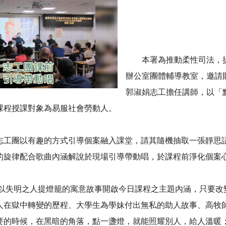
本署為推動柔性司法，提昇
辦公室團體輔導教室，邀請
郭淑娟志工擔任講師，以「
課程授課對象為易服社會勞動人。
團以有趣的方式引導個案融入課堂，請其隨機抽取一張靜思語
的旋律配合歌曲內涵解說於現場引導帶動唱，於課程前淨化個案
明之人提燈籠的寓意故事開啟今日課程之主題內涵，只要改變
人在獄中轉變的歷程、大學生為學妹付出無私的助人故事、高牧
要的時候，在黑暗的角落，點一盞燈，就能照耀別人，給人溫暖