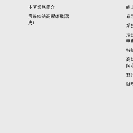
本署業務簡介
線
震鼓鑠法高躍雄飛(署
卷
史)
業
法
申
特
高
師
雙
辦