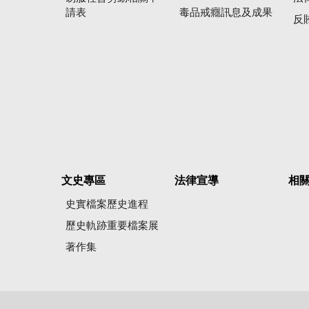
請表
毒品戒癮訊息及成果
反
文史專區
法律宣導
相
史實檔案歷史進程
歷史軌跡重要檔案展
著作集