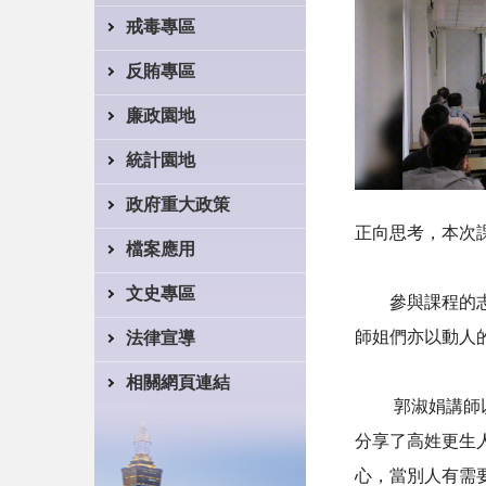
戒毒專區
反賄專區
廉政園地
統計園地
政府重大政策
正向思考，本次
檔案應用
文史專區
參與課程的志工
師姐們亦以動人
法律宣導
相關網頁連結
郭淑娟講師以失
分享了高姓更生
心，當別人有需