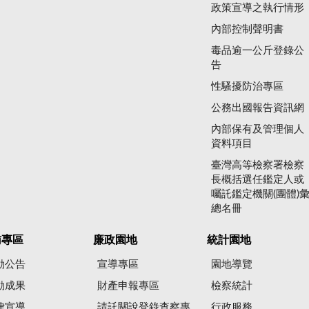
政策宣導之執行情形
內部控制聲明書
毒品逾一公斤登錄公
告
性騷擾防治專區
公務出國報告資訊網
內部保有及管理個人
資料項目
臺灣高等檢察署檢察
長概括選任鑑定人或
囑託鑑定機關(團體)
總名冊
賄專區
廉政園地
統計園地
動公告
宣導專區
園地導覽
動成果
財產申報專區
檢察統計
律宣導
請託關說登錄查察專
行政服務