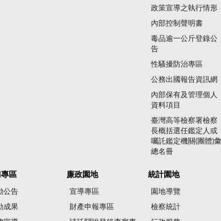
政策宣導之執行情形
內部控制聲明書
毒品逾一公斤登錄公
告
性騷擾防治專區
公務出國報告資訊網
內部保有及管理個人
資料項目
臺灣高等檢察署檢察
長概括選任鑑定人或
囑託鑑定機關(團體)
總名冊
賄專區
廉政園地
統計園地
動公告
宣導專區
園地導覽
動成果
財產申報專區
檢察統計