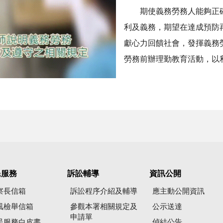
期使義務勞務人能夠正確
利及義務，期望在達成預防
獻心力回饋社會，發揮義務
勞務前辦理勤教育活動，以
民服務
訴訟輔導
資訊公開
察長信箱
訴訟程序介紹及輔導
應主動公開資訊
風檢舉信箱
參觀本署相關規定及
公示送達
申請單
民服務白皮書
偵結公告