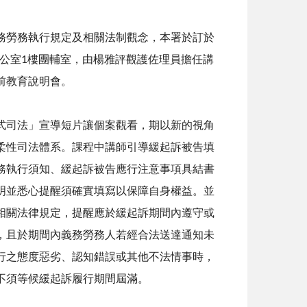
勞務執行規定及相關法制觀念，本署於訂於
二辦公室1樓團輔室，由楊雅評觀護佐理員擔任講
前教育說明會。
司法」宣導短片讓個案觀看，期以新的視角
柔性司法體系。課程中講師引導緩起訴被告填
務執行須知、緩起訴被告應行注意事項具結書
明並悉心提醒須確實填寫以保障自身權益。並
相關法律規定，提醒應於緩起訴期間內遵守或
，且於期間內義務勞務人若經合法送達通知未
行之態度惡劣、認知錯誤或其他不法情事時，
不須等候緩起訴履行期間屆滿。