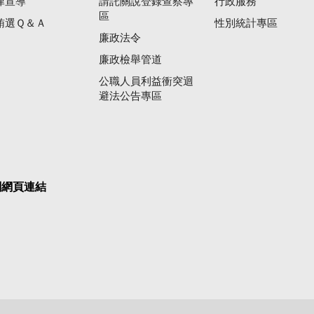
律宣導
請託關說登錄查察專
行政服務
區
賄選Ｑ＆Ａ
性別統計專區
廉政法令
廉政檢舉管道
公職人員利益衝突迴
避法公告專區
關網頁連結