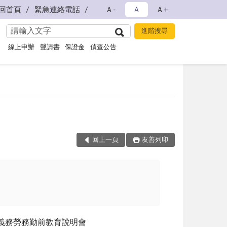
回首頁
緊急連絡電話
Ａ-
Ａ
Ａ+
線上申辦
聲請書
保證金
偵查公告
回上一頁
友善列印
義務勞務勤前教育說明會