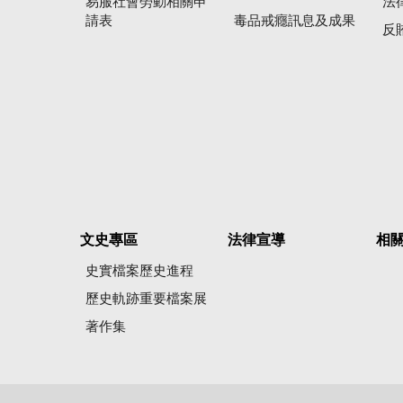
易服社會勞動相關申
法
請表
毒品戒癮訊息及成果
反
文史專區
法律宣導
相
史實檔案歷史進程
歷史軌跡重要檔案展
著作集