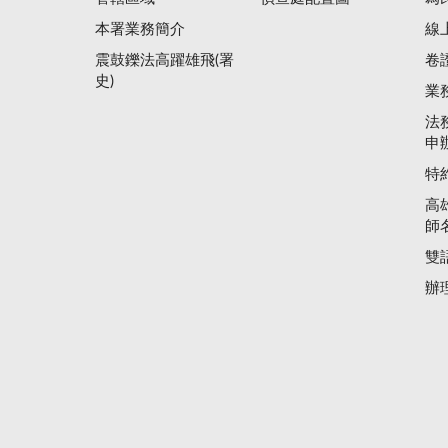
本署業務簡介
線
震鼓鑠法高躍雄飛(署
卷
史)
業
法
申
特
高
師
雙
辦