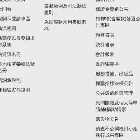
書狀範例及司法狀紙
上問卷
保證金發還公告
規則
證開示聲請專區
扣押物(含贓款)發還
為民服務常用書狀例
告專區
務流程圖
稿
預算書表
務部便民服務線上
辦系統
決算書表
約通譯名冊
會計報表
雄地檢署榮譽法醫
反詐騙專區
名冊
服務措施、出版品
語詞彙對照
採購招標決標公告
理相驗案件說明
公共設施維護管理
民間團體及個人等申
請補(捐)助情形
遺失物公告
偵查不公開檢討小組
執行成果專區