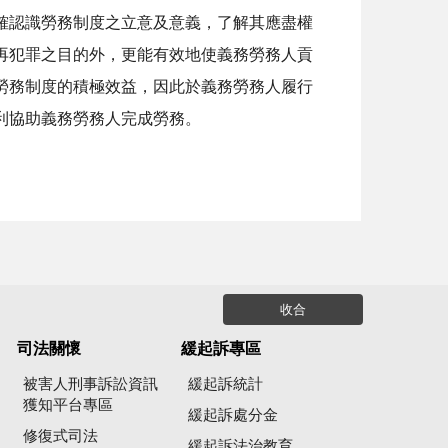
認識勞務制度之立意及意義，了解其應盡權
再犯罪之目的外，更能有效地使義務勞務人貢
勞務制度的積極效益，因此於義務勞務人履行
利協助義務勞務人完成勞務。
收合
司法關懷
緩起訴專區
被害人刑事訴訟資訊
緩起訴統計
獲知平台專區
緩起訴處分金
修復式司法
緩起訴法治教育