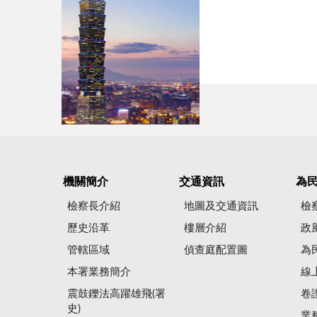
機關簡介
交通資訊
為
檢察長介紹
地圖及交通資訊
檢
歷史沿革
樓層介紹
政
管轄區域
偵查庭配置圖
為
本署業務簡介
線
震鼓鑠法高躍雄飛(署
卷
史)
業