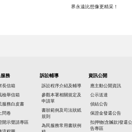
界永遠比想像更精采！
民服務
訴訟輔導
資訊公開
察長信箱
訴訟程序介紹及輔導
應主動公開資訊
風檢舉信箱
參觀本署相關規定及
公示送達
申請單
民服務白皮書
偵結公告
書狀範例及司法狀紙
上問卷
保證金發還公告
規則
證開示聲請專區
扣押物(含贓款)發還
為民服務常用書狀例
告專區
務流程圖
稿