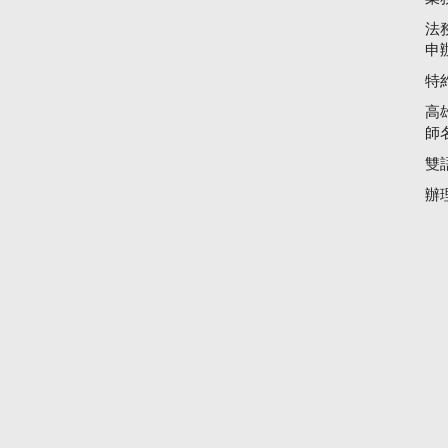
法
申
特
高
師
雙
辦