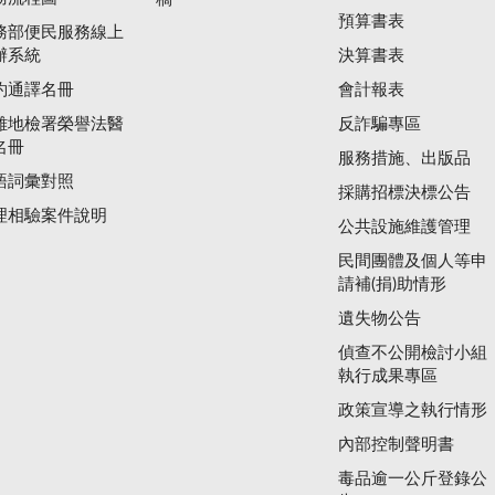
預算書表
務部便民服務線上
辦系統
決算書表
約通譯名冊
會計報表
雄地檢署榮譽法醫
反詐騙專區
名冊
服務措施、出版品
語詞彙對照
採購招標決標公告
理相驗案件說明
公共設施維護管理
民間團體及個人等申
請補(捐)助情形
遺失物公告
偵查不公開檢討小組
執行成果專區
政策宣導之執行情形
內部控制聲明書
毒品逾一公斤登錄公