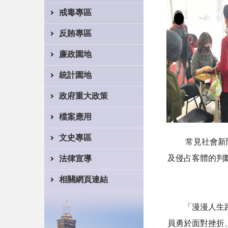
戒毒專區
反賄專區
廉政園地
統計園地
政府重大政策
檔案應用
文史專區
常見社會新聞報
及侵占客體的判
法律宣導
相關網頁連結
「漫漫人生路，
員勇於面對挫折