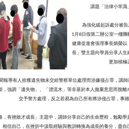
講題「法律小常識
為強化緩起訴處分被告及
1月8日假第二辦公室一樓
健康促進會張理事長炳榮以
長」雙主題向學員分享人生
更加積極
導有人拾獲遺失物未交給警察單位處理而涉嫌侵占罪，講師悉
斷，強調「遺失物」、「漂流木」等非基於本人拋棄意思而脫離
交予警方處理，反之若易為自己所有將涉侵占罪，事
有挫敗才成長」主題中，講師分享自己的生命歷程，勉勵學員
、相信自己，在挫折中汲取經驗與教訓轉換為成長的養分，盡自