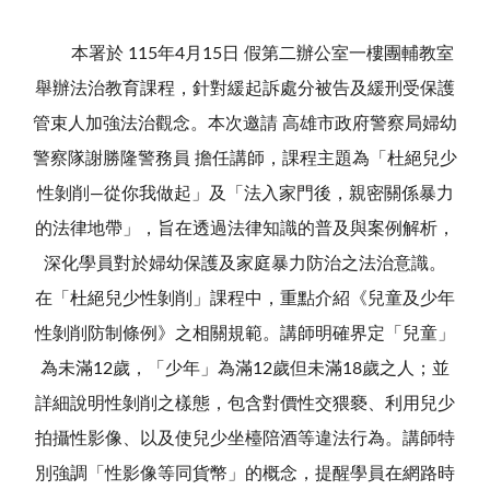
本署於 115年4月15日 假第二辦公室一樓團輔教室
舉辦法治教育課程，針對緩起訴處分被告及緩刑受保護
管束人加強法治觀念。本次邀請 高雄市政府警察局婦幼
警察隊謝勝隆警務員 擔任講師，課程主題為「杜絕兒少
性剝削—從你我做起」及「法入家門後，親密關係暴力
的法律地帶」，旨在透過法律知識的普及與案例解析，
深化學員對於婦幼保護及家庭暴力防治之法治意識。
在「杜絕兒少性剝削」課程中，重點介紹《兒童及少年
性剝削防制條例》之相關規範。講師明確界定「兒童」
為未滿12歲，「少年」為滿12歲但未滿18歲之人；並
詳細說明性剝削之樣態，包含對價性交猥褻、利用兒少
拍攝性影像、以及使兒少坐檯陪酒等違法行為。講師特
別強調「性影像等同貨幣」的概念，提醒學員在網路時