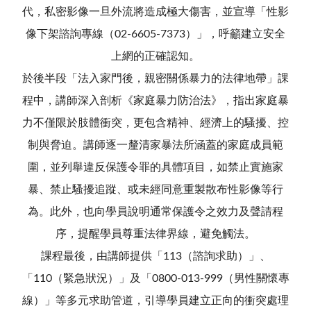
代，私密影像一旦外流將造成極大傷害，並宣導「性影
像下架諮詢專線（02-6605-7373）」，呼籲建立安全
上網的正確認知。
於後半段「法入家門後，親密關係暴力的法律地帶」課
程中，講師深入剖析《家庭暴力防治法》，指出家庭暴
力不僅限於肢體衝突，更包含精神、經濟上的騷擾、控
制與脅迫。講師逐一釐清家暴法所涵蓋的家庭成員範
圍，並列舉違反保護令罪的具體項目，如禁止實施家
暴、禁止騷擾追蹤、或未經同意重製散布性影像等行
為。此外，也向學員說明通常保護令之效力及聲請程
序，提醒學員尊重法律界線，避免觸法。
課程最後，由講師提供「113（諮詢求助）」、
「110（緊急狀況）」及「0800-013-999（男性關懷專
線）」等多元求助管道，引導學員建立正向的衝突處理