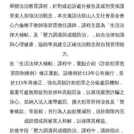
舉辦法治教育課程，針對緩起訴處分被告及緩刑受保護
管束人加強法治觀念，本次邀請法鼓山人文社會基金會
心六倫種子教師張碧雲擔任講師，課程主題為「生活法
律大補帖」及「壓力調適與成癮防治」，結合法律知識
與心理健康，協助學員建立正確法治觀念與自我管理能
力。
在「生活法律大補帖」課程中，重點介紹《詐欺犯罪危
害防制條例》修正重點。該條例於113年公布施行，並
於115年再修正，強化高額詐欺犯罪之分級處罰機制，
最重可處無期徒刑並併科高額罰金，以展現嚴懲詐騙之
決心。並納入法人連帶處罰、擴大犯罪所得沒收及「禁
奢條款」等規範；另行為人如欲獲減刑，須於期限內完
成賠償或與被害人和解，以保障其權益。
於後半段「壓力調適與成癮防治」課程中，講師指出，