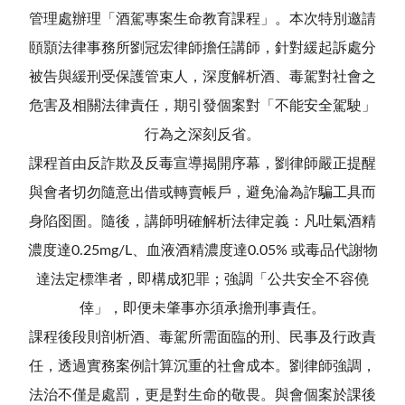
管理處辦理「酒駕專案生命教育課程」。本次特別邀請
頤顥法律事務所劉冠宏律師擔任講師，針對緩起訴處分
被告與緩刑受保護管束人，深度解析酒、毒駕對社會之
危害及相關法律責任，期引發個案對「不能安全駕駛」
行為之深刻反省。
課程首由反詐欺及反毒宣導揭開序幕，劉律師嚴正提醒
與會者切勿隨意出借或轉賣帳戶，避免淪為詐騙工具而
身陷囹圄。隨後，講師明確解析法律定義：凡吐氣酒精
濃度達0.25mg/L、血液酒精濃度達0.05% 或毒品代謝物
達法定標準者，即構成犯罪；強調「公共安全不容僥
倖」，即便未肇事亦須承擔刑事責任。
課程後段則剖析酒、毒駕所需面臨的刑、民事及行政責
任，透過實務案例計算沉重的社會成本。劉律師強調，
法治不僅是處罰，更是對生命的敬畏。與會個案於課後