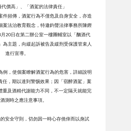
酒代價高」、「酒駕的法律責任」
件頻傳，酒駕行為不僅危及自身安全，亦造
個案法治教育觀念，特邀鈞聲法律事務所陳鏗
3月20日在第二辦公室一樓團輔室以「酗酒代
」為主題，向緩起訴被告及緩刑受保護管束人
進行宣導。
例，使個案瞭解酒駕行為的危害，詳細說明
責任，期以達到警惕效果；因「宿醉酒駕」案
體重及酒精代謝能力不同，不一定隔天就能完
解酒測時之應注意事項。
的安全守則，切勿因一時心存僥倖而以身試