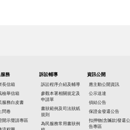
民服務
訴訟輔導
資訊公開
察長信箱
訴訟程序介紹及輔導
應主動公開資訊
風檢舉信箱
參觀本署相關規定及
公示送達
申請單
民服務白皮書
偵結公告
書狀範例及司法狀紙
上問卷
保證金發還公告
規則
證開示聲請專區
扣押物(含贓款)發還
為民服務常用書狀例
告專區
務流程圖
稿