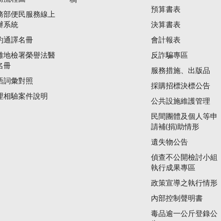
預算書表
務部便民服務線上
辦系統
決算書表
約通譯名冊
會計報表
雄地檢署榮譽法醫
反詐騙專區
名冊
服務措施、出版品
語詞彙對照
採購招標決標公告
理相驗案件說明
公共設施維護管理
民間團體及個人等申
請補(捐)助情形
遺失物公告
偵查不公開檢討小組
執行成果專區
政策宣導之執行情形
內部控制聲明書
毒品逾一公斤登錄公