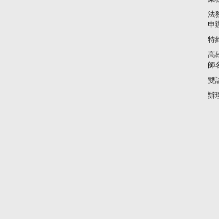
法
申
特
高
師
雙
辦