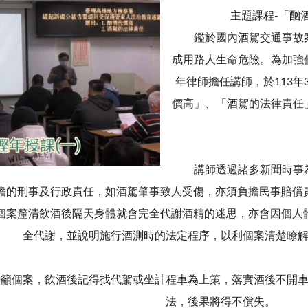
主題課程-「酗
鑑於國內酒駕交通事故案
成用路人生命危險。為加強
年律師擔任講師，於113年
價高」、「酒駕的法律責任
講師透過諸多新聞時事為
擔的刑事及行政責任，如酒駕肇事致人受傷，亦須負擔民事賠償
個案釐清飲酒後隔天身體就會完全代謝酒精的迷思，亦會因個人
全代謝，並說明施行酒測時的法定程序，以利個案清楚瞭
個案，飲酒後記得找代駕或坐計程車為上策，落實酒後不開車
法，後果將得不償失。