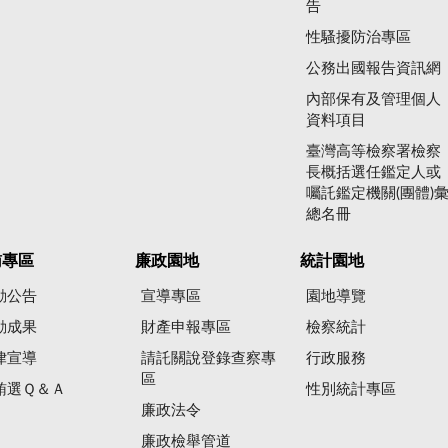
告
性騷擾防治專區
公務出國報告資訊網
內部保有及管理個人
資料項目
臺灣高等檢察署檢察
長概括選任鑑定人或
囑託鑑定機關(團體)
總名冊
賄專區
廉政園地
統計園地
動公告
宣導專區
園地導覽
動成果
財產申報專區
檢察統計
律宣導
請託關說登錄查察專
行政服務
區
賄選Ｑ＆Ａ
性別統計專區
廉政法令
廉政檢舉管道