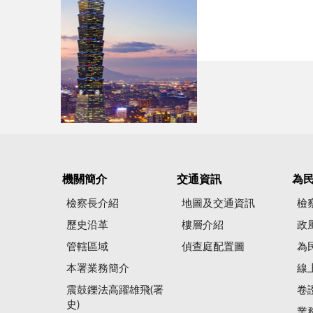
機關簡介
交通資訊
為
檢察長介紹
地圖及交通資訊
檢
歷史沿革
樓層介紹
政
管轄區域
偵查庭配置圖
為
本署業務簡介
線
震鼓鑠法高躍雄飛(署
卷
史)
業