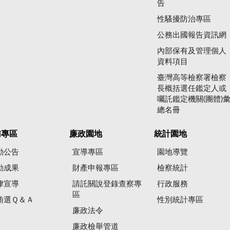
告
性騷擾防治專區
公務出國報告資訊網
內部保有及管理個人
資料項目
臺灣高等檢察署檢察
長概括選任鑑定人或
囑託鑑定機關(團體)
總名冊
賄專區
廉政園地
統計園地
動公告
宣導專區
園地導覽
動成果
財產申報專區
檢察統計
律宣導
請託關說登錄查察專
行政服務
區
賄選Ｑ＆Ａ
性別統計專區
廉政法令
廉政檢舉管道