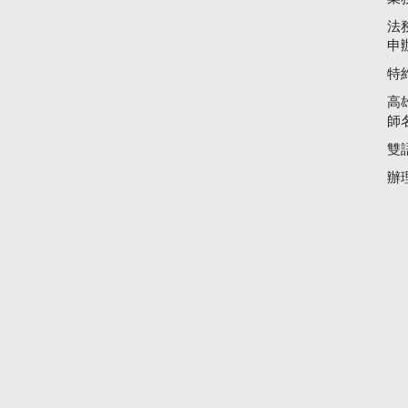
法
申
特
高
師
雙
辦