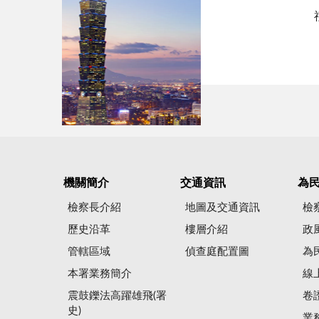
機關簡介
交通資訊
為
檢察長介紹
地圖及交通資訊
檢
歷史沿革
樓層介紹
政
管轄區域
偵查庭配置圖
為
本署業務簡介
線
震鼓鑠法高躍雄飛(署
卷
史)
業