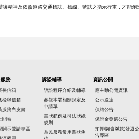
禮讓精神及依照道路交通標誌、標線、號誌之指示行車，才能創
民服務
訴訟輔導
資訊公開
察長信箱
訴訟程序介紹及輔導
應主動公開資訊
風檢舉信箱
參觀本署相關規定及
公示送達
申請單
民服務白皮書
偵結公告
書狀範例及司法狀紙
上問卷
保證金發還公告
規則
證開示聲請專區
扣押物(含贓款)發還
為民服務常用書狀例
告專區
務流程圖
稿