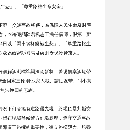
極生悲」、「尊重路權生命安全」
窮，交通事故頻傳，為保障人民生命及財產
念，本署邀請陳君楓志工擔任講師，假第二辦
月4日以「開車貪杯樂極生悲」、「尊重路權生
對象為緩起訴被告及緩刑受保護管束人。
講解酒測標準與酒駕新制，警惕個案酒駕帶
全回家三原則:找家人載、請朋友帶、叫小黃
成無法挽回的悲劇。
況下何者擁有道路優先權，路權也是判斷交
並留在現場等候警方到場處理，遵守交通事故
宣導遵守路權的重要性，建立路權觀念、培養