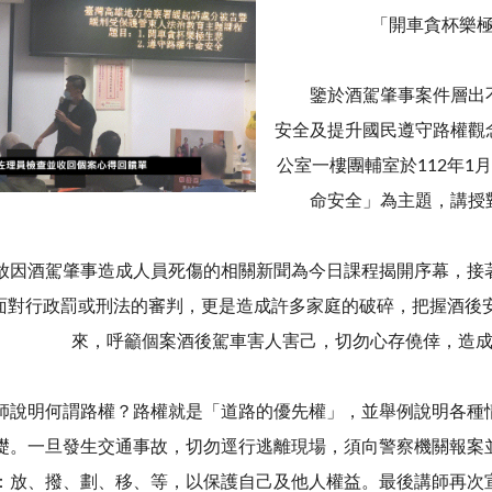
「開車貪杯樂
鑒於酒駕肇事案件層出不
安全及提升國民遵守路權觀
公室一樓團輔室於112年1
命安全」為主題，講授
酒駕肇事造成人員死傷的相關新聞為今日課程揭開序幕，接著
面對行政罰或刑法的審判，更是造成許多家庭的破碎，把握酒後安
來，呼籲個案酒後駕車害人害己，切勿心存僥倖，造
明何謂路權？路權就是「道路的優先權」，並舉例說明各種情
礎。一旦發生交通事故，切勿逕行逃離現場，須向警察機關報案
：放、撥、劃、移、等，以保護自己及他人權益。最後講師再次