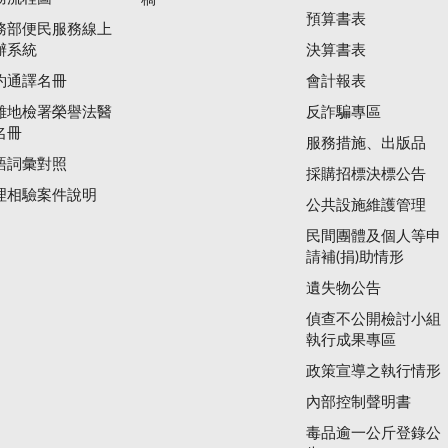
預算書表
務部便民服務線上
辦系統
決算書表
約通譯名冊
會計報表
雄地檢署榮譽法醫
反詐騙專區
名冊
服務措施、出版品
語詞彙對照
採購招標決標公告
理相驗案件說明
公共設施維護管理
民間團體及個人等申
請補(捐)助情形
遺失物公告
偵查不公開檢討小組
執行成果專區
政策宣導之執行情形
內部控制聲明書
毒品逾一公斤登錄公