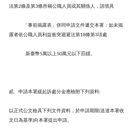
法第
2
條及第
3
條所稱公職人員或其關係人，請填具
「事前揭露表」併同申請文件遞交本署；如未揭
露者依公職人員利益衝突迴避法第
18
條第
3
項處
新臺幣
5
萬以上
50
萬元以下罰鍰。
貳、申請本署緩起訴處分金應檢附下列資料:
以正式公文檢具下列文件資料，於申請期限(送達本署收
文日為基準)向本署提出申請。