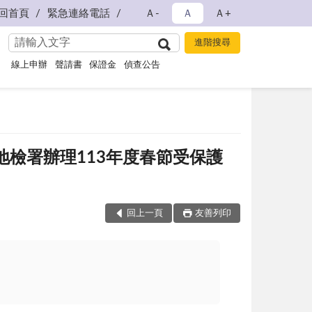
回首頁
緊急連絡電話
Ａ-
Ａ
Ａ+
線上申辦
聲請書
保證金
偵查公告
高雄地檢署辦理113年度春節受保護
回上一頁
友善列印