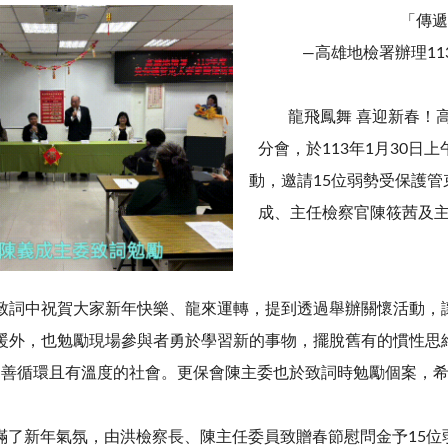
「傳遞
—高雄地檢署辦理1
龍飛鳳舞 喜迎新春！高
分會，於113年1月30日
動，邀請15位弱勢受保護
成、主任檢察官陳筱茜及
中祝賀大家新年快樂、龍來運轉，提到透過舉辦關懷活動，讓
暖外，也勉勵現場參與者勇於學習新的事物，擺脫舊有的慣性思
個善循環且有溫度的社會。更保會陳主委也於致詞時勉勵個案
新年氣氛，由洪檢察長、陳主任委員致贈春節慰問金予15位