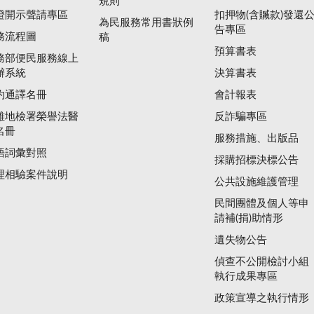
規則
證開示聲請專區
扣押物(含贓款)發還
為民服務常用書狀例
告專區
務流程圖
稿
預算書表
務部便民服務線上
辦系統
決算書表
約通譯名冊
會計報表
雄地檢署榮譽法醫
反詐騙專區
名冊
服務措施、出版品
語詞彙對照
採購招標決標公告
理相驗案件說明
公共設施維護管理
民間團體及個人等申
請補(捐)助情形
遺失物公告
偵查不公開檢討小組
執行成果專區
政策宣導之執行情形