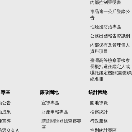
內部控制聲明書
毒品逾一公斤登錄公
告
性騷擾防治專區
公務出國報告資訊網
內部保有及管理個人
資料項目
臺灣高等檢察署檢察
長概括選任鑑定人或
囑託鑑定機關(團體)
總名冊
賄專區
廉政園地
統計園地
動公告
宣導專區
園地導覽
動成果
財產申報專區
檢察統計
律宣導
請託關說登錄查察專
行政服務
區
賄選Ｑ＆Ａ
性別統計專區