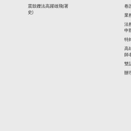
震鼓鑠法高躍雄飛(署
卷
史)
業
法
申
特
高
師
雙
辦