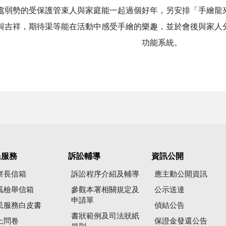
處弱勢的受保護管束人與家庭能一起過個好年，另安排「手繪龍
與吉祥，期待渠等能在活動中感受手繪的樂趣，並於會後與家人
功能系統。
民服務
訴訟輔導
資訊公開
察長信箱
訴訟程序介紹及輔導
應主動公開資訊
風檢舉信箱
參觀本署相關規定及
公示送達
申請單
民服務白皮書
偵結公告
書狀範例及司法狀紙
上問卷
保證金發還公告