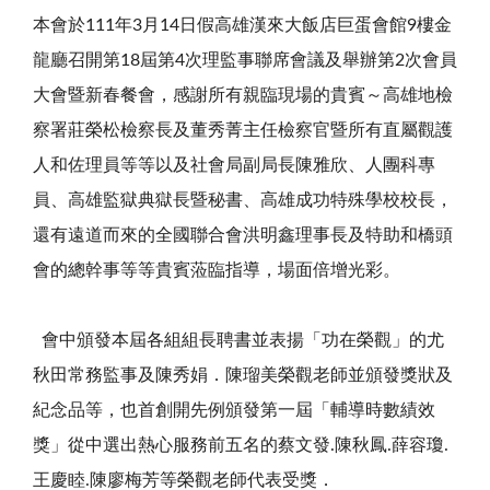
本會於
111
年
3
月
14
日假高雄漢來大飯店巨蛋會館
9
樓金
龍廳召開第
18
屆第
4
次理監事聯席會議及舉辦第
2
次會員
大會暨新春餐會，感謝所有親臨現場的貴賓～高雄地檢
察署莊榮松檢察長及董秀菁主任檢察官暨所有直屬觀護
人和佐理員等等以及社會局副局長陳雅欣、人團科專
員、高雄監獄典獄長暨秘書、高雄成功特殊學校校長，
還有遠道而來的全國聯合會洪明鑫理事長及特助和橋頭
會的總幹事等等貴賓蒞臨指導，場面倍增光彩。
會中頒發本屆各組組長聘書並表揚「功在榮觀」的尤
秋田常務監事及陳秀娟．陳瑠美榮觀老師並頒發獎狀及
紀念品等，也首創開先例頒發第一屆「輔導時數績效
獎」從中選出熱心服務前五名的蔡文發
.
陳秋鳳
.
薛容瓊
.
王慶睦
.
陳廖梅芳等榮觀老師代表受獎．